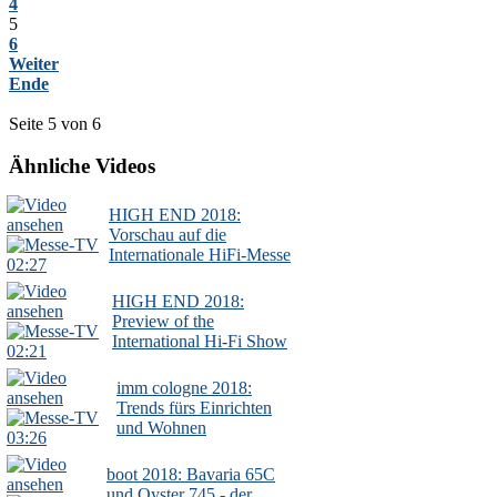
4
5
6
Weiter
Ende
Seite 5 von 6
Ähnliche Videos
HIGH END 2018:
Vorschau auf die
Internationale HiFi-Messe
02:27
HIGH END 2018:
Preview of the
International Hi-Fi Show
02:21
imm cologne 2018:
Trends fürs Einrichten
und Wohnen
03:26
boot 2018: Bavaria 65C
und Oyster 745 - der