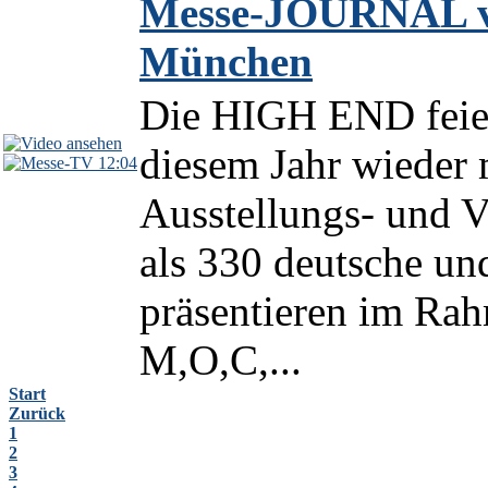
Messe-JOURNAL v
München
Die HIGH END feiert
diesem Jahr wieder
12:04
Ausstellungs- und 
als 330 deutsche und
präsentieren im R
M,O,C,...
Start
Zurück
1
2
3