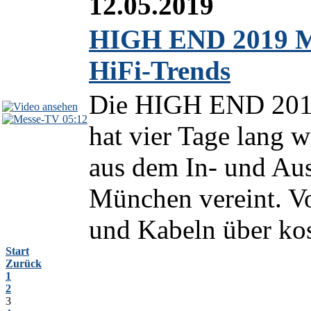
12.05.2019
HIGH END 2019 Me
HiFi-Trends
Die HIGH END 2019 
05:12
hat vier Tage lang w
aus dem In- und Au
München vereint. 
und Kabeln über kos
Start
Zurück
1
2
3