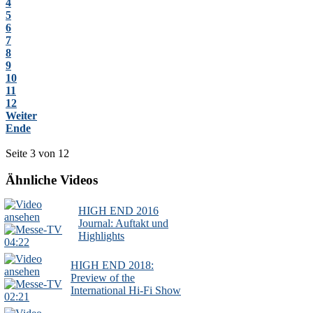
4
5
6
7
8
9
10
11
12
Weiter
Ende
Seite 3 von 12
Ähnliche Videos
HIGH END 2016
Journal: Auftakt und
Highlights
04:22
HIGH END 2018:
Preview of the
International Hi-Fi Show
02:21