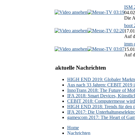
ISM 2
03:19
04.02
Die A
boot 
02:20
17.01
Auf d
imm c
03:07
15.01
Auf d
aktuelle Nachrichten
HIGH END 2019: Globaler Marktsch
Aus nach 33 Jahren: CEBIT 2019 i
InnoTrans 2018: The Future of Mobi
IFA 2018: Smart Devices, Künstlic
CEBIT 2018: Computermesse wird 
HIGH END 2018: Trends für den p
IFA 2017: Die Unterhaltungselektr
gamescom 2017: The Heart of Gami
Home
Nachrichten