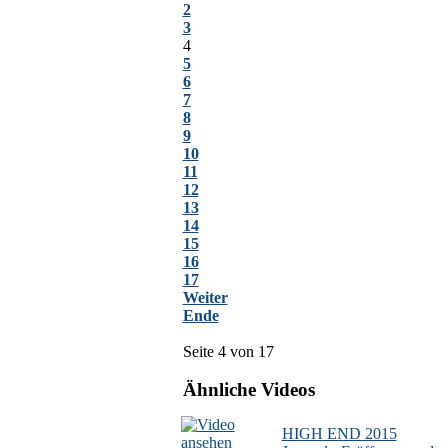
2
3
4
5
6
7
8
9
10
11
12
13
14
15
16
17
Weiter
Ende
Seite 4 von 17
Ähnliche Videos
HIGH END 2015