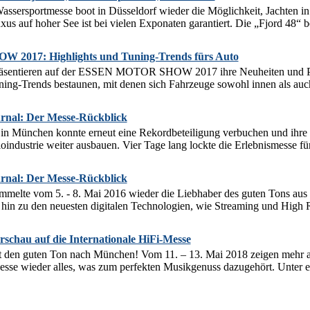
assersportmesse boot in Düsseldorf wieder die Möglichkeit, Jachten i
us auf hoher See ist bei vielen Exponaten garantiert. Die „Fjord 48“ be
017: Highlights und Tuning-Trends fürs Auto
präsentieren auf der ESSEN MOTOR SHOW 2017 ihre Neuheiten und Pr
ning-Trends bestaunen, mit denen sich Fahrzeuge sowohl innen als au
nal: Der Messe-Rückblick
München konnte erneut eine Rekordbeteiligung verbuchen und ihre St
industrie weiter ausbauen. Vier Tage lang lockte die Erlebnismesse für 
nal: Der Messe-Rückblick
lte vom 5. - 8. Mai 2016 wieder die Liebhaber des guten Tons aus a
 hin zu den neuesten digitalen Technologien, wie Streaming und High R
chau auf die Internationale HiFi-Messe
en guten Ton nach München! Vom 11. – 13. Mai 2018 zeigen mehr als 
Messe wieder alles, was zum perfekten Musikgenuss dazugehört. Unter