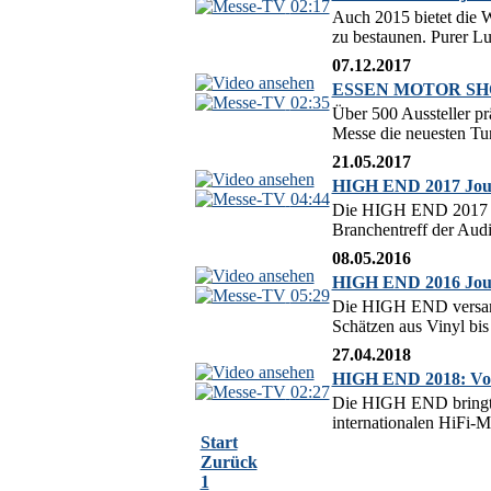
02:17
Auch 2015 bietet die W
zu bestaunen. Purer Lux
07.12.2017
ESSEN MOTOR SHOW 2
02:35
Über 500 Aussteller 
Messe die neuesten Tu
21.05.2017
HIGH END 2017 Jour
04:44
Die HIGH END 2017 in 
Branchentreff der Audio
08.05.2016
HIGH END 2016 Jour
05:29
Die HIGH END versamme
Schätzen aus Vinyl bis
27.04.2018
HIGH END 2018: Vors
02:27
Die HIGH END bringt d
internationalen HiFi-
Start
Zurück
1