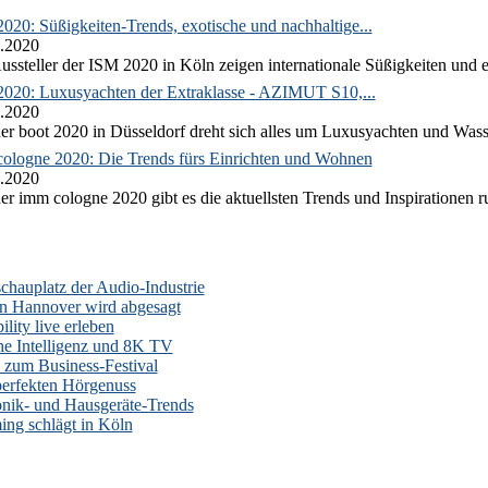
020: Süßigkeiten-Trends, exotische und nachhaltige...
.2020
ussteller der ISM 2020 in Köln zeigen internationale Süßigkeiten und e
2020: Luxusyachten der Extraklasse - AZIMUT S10,...
.2020
er boot 2020 in Düsseldorf dreht sich alles um Luxusyachten und Wass
ologne 2020: Die Trends fürs Einrichten und Wohnen
.2020
er imm cologne 2020 gibt es die aktuellsten Trends und Inspirationen 
auplatz der Audio-Industrie
n Hannover wird abgesagt
lity live erleben
he Intelligenz und 8K TV
zum Business-Festival
erfekten Hörgenuss
onik- und Hausgeräte-Trends
ng schlägt in Köln