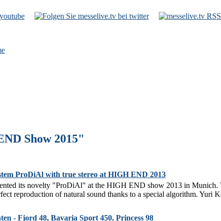
e
 END Show 2015"
em ProDiAl with true stereo at HIGH END 2013
sented its novelty "ProDiAl" at the HIGH END show 2013 in Munich. T
fect reproduction of natural sound thanks to a special algorithm. Yuri Ko
en - Fjord 48, Bavaria Sport 450, Princess 98