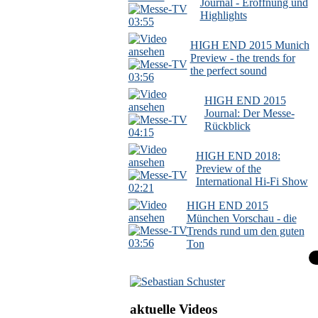
Journal - Eröffnung und
Highlights
03:55
HIGH END 2015 Munich
Preview - the trends for
the perfect sound
03:56
HIGH END 2015
Journal: Der Messe-
Rückblick
04:15
HIGH END 2018:
Preview of the
International Hi-Fi Show
02:21
HIGH END 2015
München Vorschau - die
Trends rund um den guten
03:56
Ton
aktuelle Videos