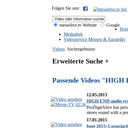
Folgen Sie uns:
messelive.tv Website
Google
Hom
Mediathek
Videoservice Messen & Aussteller
Videos
Suchergebnisse
Erweiterte Suche +
Passende Videos "HIGH
12.05.2013
HIGH END audio syst
02:36
ProDigitAlive has pre
stereo sound with a per
17.01.2015
boot 2015: Luxusjacht