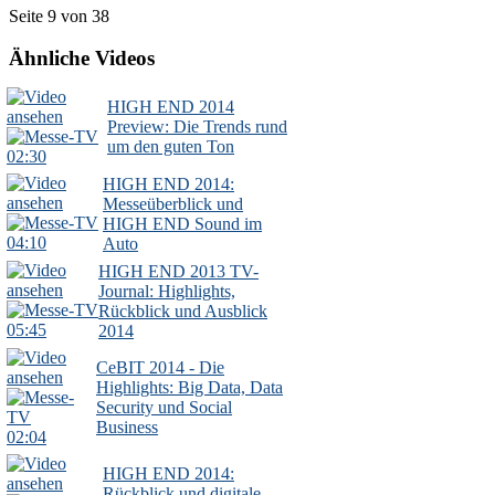
Seite 9 von 38
Ähnliche Videos
HIGH END 2014
Preview: Die Trends rund
um den guten Ton
02:30
HIGH END 2014:
Messeüberblick und
HIGH END Sound im
04:10
Auto
HIGH END 2013 TV-
Journal: Highlights,
Rückblick und Ausblick
05:45
2014
CeBIT 2014 - Die
Highlights: Big Data, Data
Security und Social
Business
02:04
HIGH END 2014:
Rückblick und digitale