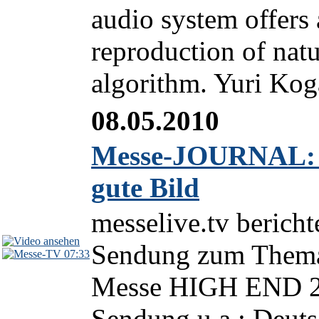
audio system offers 
reproduction of natu
algorithm. Yuri Koga
08.05.2010
Messe-JOURNAL: 
gute Bild
messelive.tv berich
Sendung zum Thema 
07:33
Messe HIGH END 2
Sendung u.a.: Deuts