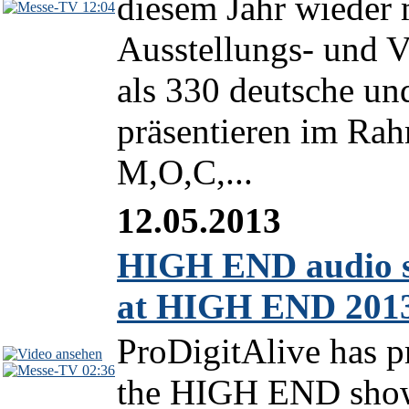
diesem Jahr wieder
12:04
Ausstellungs- und 
als 330 deutsche und
präsentieren im R
M,O,C,...
12.05.2013
HIGH END audio sy
at HIGH END 201
ProDigitAlive has p
02:36
the HIGH END show