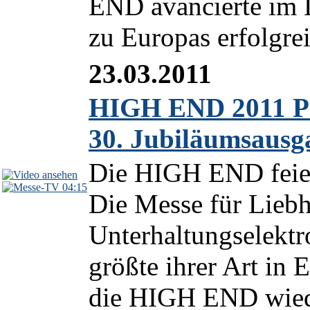
END avancierte im L
zu Europas erfolgrei
23.03.2011
HIGH END 2011 Pr
30. Jubiläumsausg
Die HIGH END feiert
04:15
Die Messe für Lieb
Unterhaltungselektro
größte ihrer Art in 
die HIGH END wiede