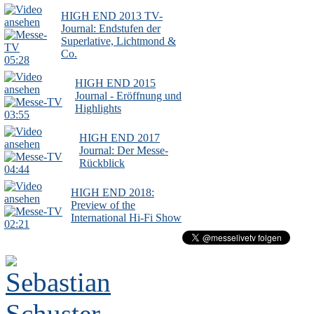
HIGH END 2013 TV-
Journal: Endstufen der
Superlative, Lichtmond &
Co.
05:28
HIGH END 2015
Journal - Eröffnung und
Highlights
03:55
HIGH END 2017
Journal: Der Messe-
Rückblick
04:44
HIGH END 2018:
Preview of the
International Hi-Fi Show
02:21