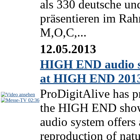
als 330 deutsche und
präsentieren im R
M,O,C,...
12.05.2013
HIGH END audio sy
at HIGH END 201
ProDigitAlive has p
02:36
the HIGH END show
audio system offers 
reproduction of natu