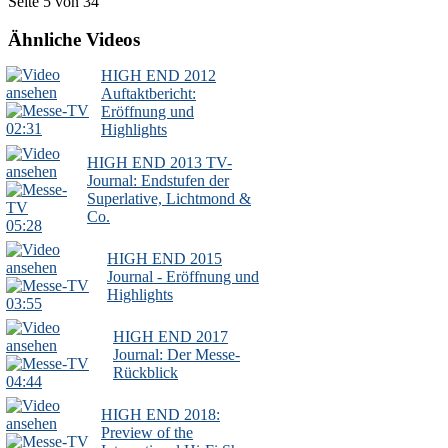
Seite 5 von 34
Ähnliche Videos
HIGH END 2012
Auftaktbericht:
Eröffnung und
02:31
Highlights
HIGH END 2013 TV-
Journal: Endstufen der
Superlative, Lichtmond &
Co.
05:28
HIGH END 2015
Journal - Eröffnung und
Highlights
03:55
HIGH END 2017
Journal: Der Messe-
Rückblick
04:44
HIGH END 2018:
Preview of the