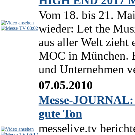
HIGH END 2017 M
Vom 18. bis 21. Ma
wieder: Let the Mus
03:02
aus aller Welt zieh
MOC in München. Hi
und Unternehmen ver
07.05.2010
Messe-JOURNAL: 
gute Ton
messelive.tv berich
06:12