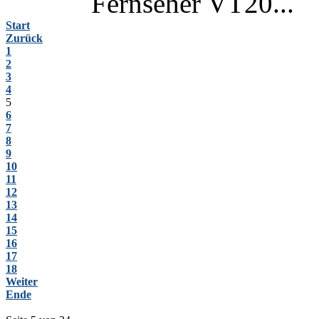
Fernseher VT20...
Start
Zurück
1
2
3
4
5
6
7
8
9
10
11
12
13
14
15
16
17
18
Weiter
Ende