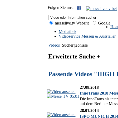
Folgen Sie uns:
messelive.tv Website
Google
Hom
Mediathek
Videoservice Messen & Aussteller
Videos
Suchergebnisse
Erweiterte Suche +
Passende Videos "HIGH 
27.08.2018
InnoTrans 2018 Messe
05:01
Die InnoTrans als inte
auf dem Berliner Messe
28.01.2014
ISPO MUNICH 2014: 