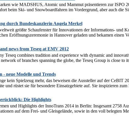
Marken wie MADSHUS, Atomic und Mammut präsentieren zur ISPO 20
rt beim Ski- und Snowboardfahren im Vordergrund, aber auch die Sich
ng durch Bundeskanzlerin Angela Merkel
ltweit größte Schaufenster für Innovationen der Informations- und K
lichen Eröffnungszeremonie in Hannover geladen und bekamen einen Vo
 and news from Teseq at EMV 2012
 Teseq combines tradition and experience with dynamic and innovativ
network of branches spanning the globe, the Teseq Group is close to its cl
 - neue Modelle und Trends
ge kein Spielzeug mehr, das beweisen die Aussteller auf der CeBIT 20
te und rüstet sie für besondere Einsatzgebiete auf. Sie inspizieren zum B
rückblick: Die Highlights
men und Highlights der InnoTrans 2014 in Berlin: Insgesamt 2758 Ausst
tionen auf dem Frei- und Gleisgelände, sowie in den voll belegten Me