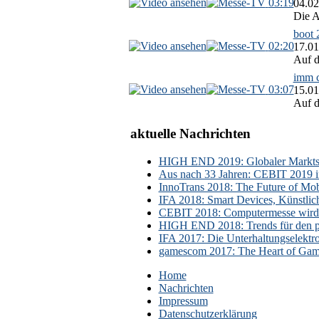
03:19
04.02
Die A
boot 
02:20
17.01
Auf d
imm c
03:07
15.01
Auf d
aktuelle Nachrichten
HIGH END 2019: Globaler Marktsch
Aus nach 33 Jahren: CEBIT 2019 i
InnoTrans 2018: The Future of Mobi
IFA 2018: Smart Devices, Künstlic
CEBIT 2018: Computermesse wird 
HIGH END 2018: Trends für den p
IFA 2017: Die Unterhaltungselektr
gamescom 2017: The Heart of Gami
Home
Nachrichten
Impressum
Datenschutzerklärung