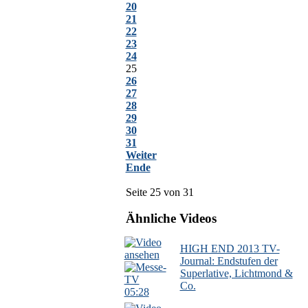
20
21
22
23
24
25
26
27
28
29
30
31
Weiter
Ende
Seite 25 von 31
Ähnliche Videos
HIGH END 2013 TV-
Journal: Endstufen der
Superlative, Lichtmond &
Co.
05:28