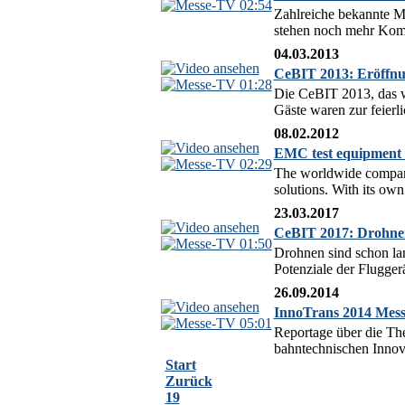
02:54
Zahlreiche bekannte 
stehen noch mehr Komfo
04.03.2013
CeBIT 2013: Eröffnu
01:28
Die CeBIT 2013, das we
Gäste waren zur feier
08.02.2012
EMC test equipment
02:29
The worldwide company
solutions. With its own 
23.03.2017
CeBIT 2017: Drohnen
01:50
Drohnen sind schon lan
Potenziale der Fluggerä
26.09.2014
InnoTrans 2014 Messe
05:01
Reportage über die The
bahntechnischen Innova
Start
Zurück
19