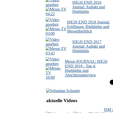
HIGH END 2016
Journal: Auftakt und
Highlights
04:22
HIGH END 2018 Journal:
Eröffnung, Highlights und
Messeüberblick
03:00
HIGH END 2017
Journal: Auftakt und
Highlights
03:43
Messe-JOURNAL: HIGH
END 2010 - Tag 4:
Highlights und
Abschlussinterview
10:00
aktuelle Videos
ISM 2