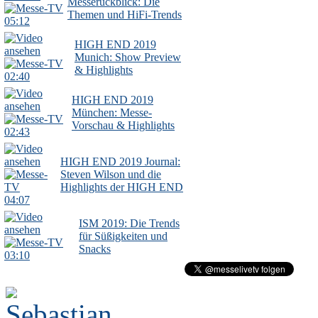
Messerückblick: Die
Themen und HiFi-Trends
05:12
HIGH END 2019
Munich: Show Preview
& Highlights
02:40
HIGH END 2019
München: Messe-
Vorschau & Highlights
02:43
HIGH END 2019 Journal:
Steven Wilson und die
Highlights der HIGH END
04:07
ISM 2019: Die Trends
für Süßigkeiten und
Snacks
03:10