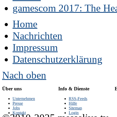
gamescom 2017: The Hear
Home
Nachrichten
Impressum
Datenschutzerklärung
Nach oben
Über uns
Info & Dienste
E
Unternehmen
RSS-Feeds
Presse
Hilfe
Jobs
Sitemap
Kontakt
Login