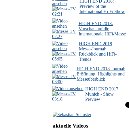
HIGH END 2018:
Preview of the
International Hi-Fi Show
02:21
HIGH END 2018:
Vorschau auf die
Internationale HiFi-Messe
02:27
HIGH END 2018
Messe-Journal:
Rückblick und HiFi-
05:05
Trends
HIGH END 2018 Journal:
Eröffnung, Highlights und
Messeüberblick
03:00
HIGH END 2017
Munich - Show
03:18
Preview
aktuelle Videos