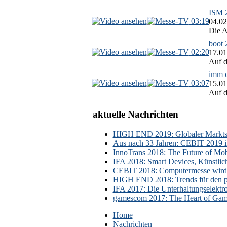
ISM 2
03:19
04.02
Die A
boot 
02:20
17.01
Auf d
imm c
03:07
15.01
Auf d
aktuelle Nachrichten
HIGH END 2019: Globaler Marktsch
Aus nach 33 Jahren: CEBIT 2019 i
InnoTrans 2018: The Future of Mobi
IFA 2018: Smart Devices, Künstlic
CEBIT 2018: Computermesse wird 
HIGH END 2018: Trends für den p
IFA 2017: Die Unterhaltungselektr
gamescom 2017: The Heart of Gami
Home
Nachrichten