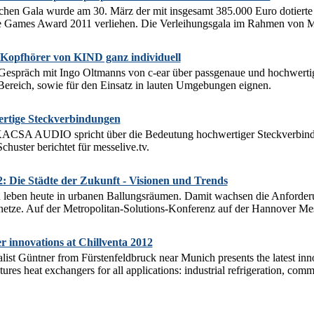
ichen Gala wurde am 30. März der mit insgesamt 385.000 Euro dotiert
Games Award 2011 verliehen. Die Verleihungsgala im Rahmen von M
Kopfhörer von KIND ganz individuell
 Gespräch mit Ingo Oltmanns von c-ear über passgenaue und hochwerti
Bereich, sowie für den Einsatz in lauten Umgebungen eignen.
rtige Steckverbindungen
ACSA AUDIO spricht über die Bedeutung hochwertiger Steckverbindun
huster berichtet für messelive.tv.
 Die Städte der Zukunft - Visionen und Trends
eben heute in urbanen Ballungsräumen. Damit wachsen die Anforderung
etze. Auf der Metropolitan-Solutions-Konferenz auf der Hannover Mes
r innovations at Chillventa 2012
ialist Güntner from Fürstenfeldbruck near Munich presents the latest in
s heat exchangers for all applications: industrial refrigeration, comme