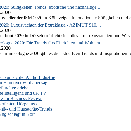
020: Süßigkeiten-Trends, exotische und nachhaltige...
.2020
ussteller der ISM 2020 in Köln zeigen internationale Süßigkeiten und e
2020: Luxusyachten der Extraklasse - AZIMUT S10,...
.2020
er boot 2020 in Düsseldorf dreht sich alles um Luxusyachten und Wass
ologne 2020: Die Trends fürs Einrichten und Wohnen
.2020
er imm cologne 2020 gibt es die aktuellsten Trends und Inspirationen 
auplatz der Audio-Industrie
n Hannover wird abgesagt
lity live erleben
he Intelligenz und 8K TV
zum Business-Festival
erfekten Hörgenuss
onik- und Hausgeräte-Trends
ng schlägt in Köln