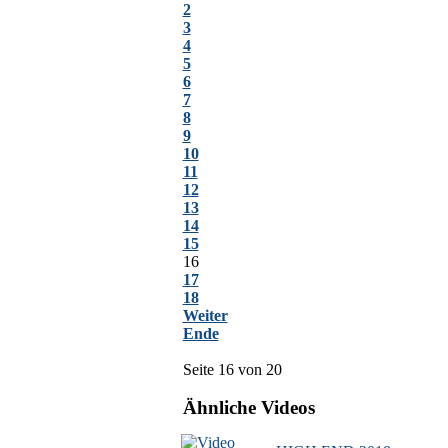
2
3
4
5
6
7
8
9
10
11
12
13
14
15
16
17
18
Weiter
Ende
Seite 16 von 20
Ähnliche Videos