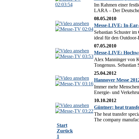
02:03:54
Im Rahmen einer festl
LARA – Der Deutsche 
08.05.2010
Messe-LIVE: In-Ear-
02:04
Sebastian Schuster im
ideal für den Outdoor-
07.05.2010
Messe-LIVE: Hochwe
03:53
Alex Manninger von K
Tongenuss. Sebastian Sc
25.04.2012
Hannover Messe 2012:
03:16
Immer mehr Menschen l
Energie- und Verkehrsn
10.10.2012
Güntner: heat transfe
03:22
The heat transfer spec
The company manufacture
Start
Zurück
1