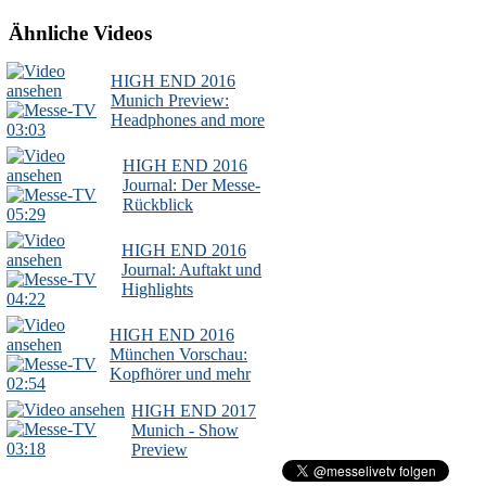
Ähnliche Videos
HIGH END 2016
Munich Preview:
Headphones and more
03:03
HIGH END 2016
Journal: Der Messe-
Rückblick
05:29
HIGH END 2016
Journal: Auftakt und
Highlights
04:22
HIGH END 2016
München Vorschau:
Kopfhörer und mehr
02:54
HIGH END 2017
Munich - Show
03:18
Preview