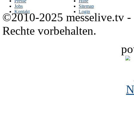
Presse
Hilfe
Jobs
Sitemap
Kontakt
Login
©2010-2025 messelive.tv -
Rechte vorbehalten.
po