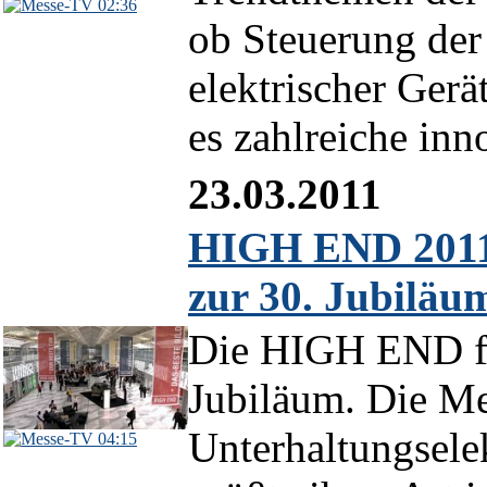
02:36
ob Steuerung der
elektrischer Gerä
es zahlreiche inn
23.03.2011
HIGH END 2011
zur 30. Jubiläu
Die HIGH END fei
Jubiläum. Die Me
Unterhaltungselek
04:15