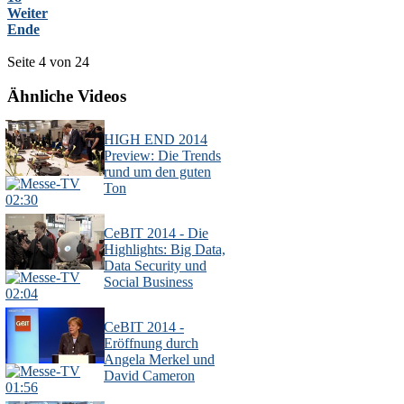
Weiter
Ende
Seite 4 von 24
Ähnliche Videos
HIGH END 2014
Preview: Die Trends
rund um den guten
Ton
02:30
CeBIT 2014 - Die
Highlights: Big Data,
Data Security und
Social Business
02:04
CeBIT 2014 -
Eröffnung durch
Angela Merkel und
David Cameron
01:56