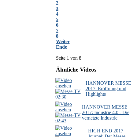
2
3
4
5
6
7
8
Weiter
Ende
Seite 1 von 8
Ähnliche Videos
HANNOVER MESSE
2017: Eröffnung und
Highlights
02:30
HANNOVER MESSE
2017: Industrie 4.0 - Die
vernetzte Industrie
02:43
HIGH END 2017
Journal: Der Messe-