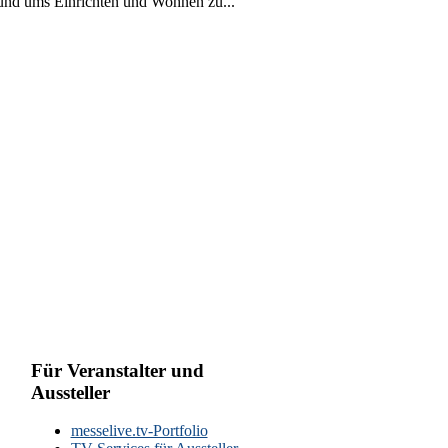
rund ums Einrichten und Wohnen zu...
Für Veranstalter und
Aussteller
messelive.tv-Portfolio