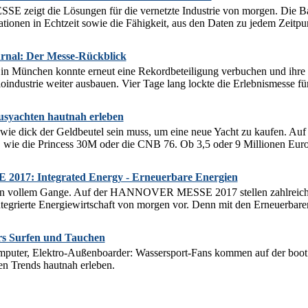
igt die Lösungen für die vernetzte Industrie von morgen. Die Basis 
mationen in Echtzeit sowie die Fähigkeit, aus den Daten zu jedem Zeitpu
nal: Der Messe-Rückblick
München konnte erneut eine Rekordbeteiligung verbuchen und ihre St
industrie weiter ausbauen. Vier Tage lang lockte die Erlebnismesse für 
usyachten hautnah erleben
h, wie dick der Geldbeutel sein muss, um eine neue Yacht zu kaufen. Auf
 wie die Princess 30M oder die CNB 76. Ob 3,5 oder 9 Millionen Euro, 
7: Integrated Energy - Erneuerbare Energien
 in vollem Gange. Auf der HANNOVER MESSE 2017 stellen zahlreich
ntegrierte Energiewirtschaft von morgen vor. Denn mit den Erneuerbar
rs Surfen und Tauchen
mputer, Elektro-Außenboarder: Wassersport-Fans kommen auf der boot 2
en Trends hautnah erleben.