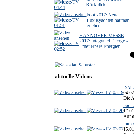
Rückblick
04:44
boot 2017: Neue
Luxusyachten hautnah
01:51
erleben
HANNOVER MESSE
2017: Integrated Energy -
Erneuerbare Energien
02:52
aktuelle Videos
ISM 2
03:19
04.02
Die A
boot 
02:20
17.01
Auf d
imm c
03:07
15.01