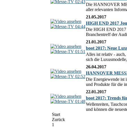
02:43
Die HANNOVER MESSE ze
aller relevanten Infor
21.05.2017
HIGH END 2017 Jour
04:44
Die HIGH END 2017 in 
Branchentreff der Audio
21.01.2017
boot 2017: Neue Lux
01:51
Alles ist relativ - auc
sich die Luxusmodelle,
26.04.2017
HANNOVER MESSE 201
02:52
Die Energiewende ist
und Produkte für die i
22.01.2017
boot 2017: Trends fü
01:48
Wellenreiten, Tauchco
und können die neuest
Start
Zurück
1