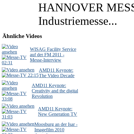
HANNOVER MESSE a
Industriemesse...
Ähnliche Videos
WISAG Facility Service
auf der FM 2011 -
Messe-Interview
02:31
AMD11 Keynote:
22:15
The Video Decade
AMD11 Keynote:
Creativity and the digital
Revolution
33:08
AMD11 Keynote:
New Generation TV
31:03
Moosburg an der Isar -
Imagefilm 2010