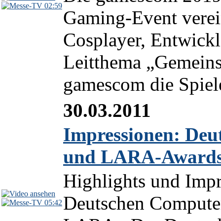
02:59
Gaming-Event verein
Cosplayer, Entwickl
Leitthema „Gemeinsa
gamescom die Spiele
30.03.2011
Impressionen: Deu
und LARA-Awards
Highlights und Impr
Deutschen Computer
05:42