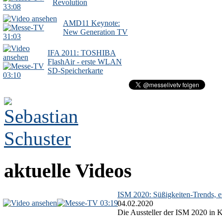
Revolution
33:08
AMD11 Keynote:
New Generation TV
31:03
IFA 2011: TOSHIBA
FlashAir - erste WLAN
SD-Speicherkarte
03:10
aktuelle Videos
ISM 2020: Süßigkeiten-Trends, ex
03:19
04.02.2020
Die Aussteller der ISM 2020 in Kö