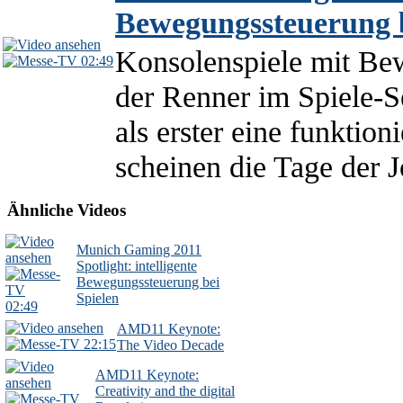
Bewegungssteuerung b
Konsolenspiele mit Be
02:49
der Renner im Spiele-Se
als erster eine funktio
scheinen die Tage der J
Ähnliche Videos
Munich Gaming 2011
Spotlight: intelligente
Bewegungssteuerung bei
Spielen
02:49
AMD11 Keynote:
22:15
The Video Decade
AMD11 Keynote:
Creativity and the digital