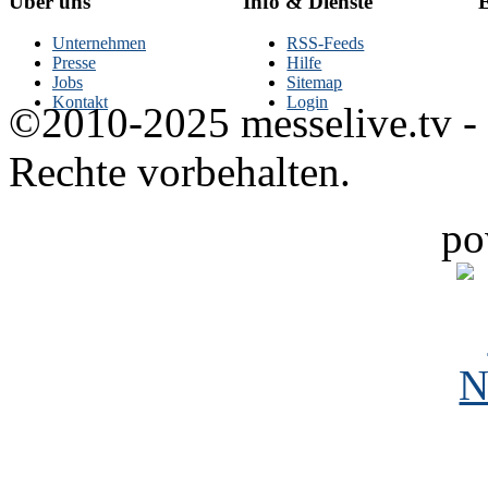
Über uns
Info & Dienste
E
Unternehmen
RSS-Feeds
Presse
Hilfe
Jobs
Sitemap
Kontakt
Login
©2010-2025 messelive.tv -
Rechte vorbehalten.
po