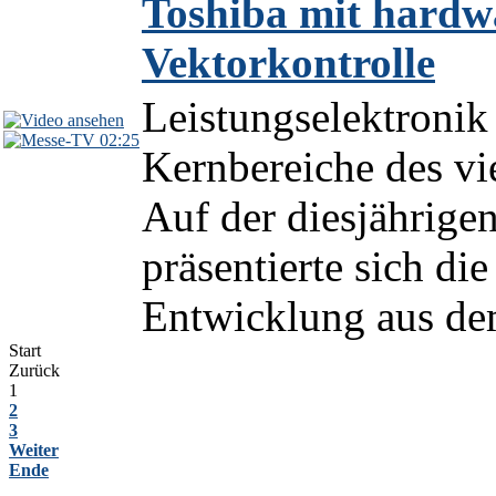
Toshiba mit hardw
Vektorkontrolle
Leistungselektronik 
02:25
Kernbereiche des vie
Auf der diesjährig
präsentierte sich die
Entwicklung aus dem
Start
Zurück
1
2
3
Weiter
Ende