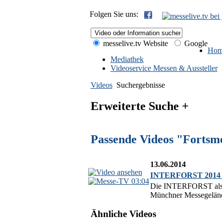
Folgen Sie uns:
messelive.tv Website
Google
Hom
Mediathek
Videoservice Messen & Aussteller
Videos
Suchergebnisse
Erweiterte Suche +
Passende Videos "Fortsm
13.06.2014
INTERFORST 2014 Me
03:04
Die INTERFORST als Int
Münchner Messegelände
Ähnliche Videos