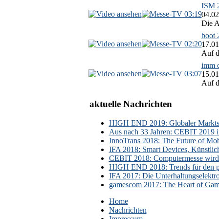
ISM 2
03:19
04.02
Die A
boot 
02:20
17.01
Auf d
imm c
03:07
15.01
Auf d
aktuelle Nachrichten
HIGH END 2019: Globaler Marktsch
Aus nach 33 Jahren: CEBIT 2019 i
InnoTrans 2018: The Future of Mobi
IFA 2018: Smart Devices, Künstlic
CEBIT 2018: Computermesse wird 
HIGH END 2018: Trends für den p
IFA 2017: Die Unterhaltungselektr
gamescom 2017: The Heart of Gami
Home
Nachrichten
Impressum