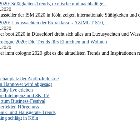
020: Süßigkeiten-Trends, exotische und nachhaltige...
.2020
ussteller der ISM 2020 in Köln zeigen internationale Süßigkeiten und e
2020: Luxusyachten der Extraklasse - AZIMUT S10,...
.2020
er boot 2020 in Düsseldorf dreht sich alles um Luxusyachten und Wass
ologne 2020: Die Trends fürs Einrichten und Wohnen
.2020
er imm cologne 2020 gibt es die aktuellsten Trends und Inspirationen 
auplatz der Audio-Industrie
n Hannover wird abgesagt
lity live erleben
he Intelligenz und 8K TV
zum Business-Festival
erfekten Hörgenuss
onik- und Hausgeräte-Trends
ng schlägt in Köln