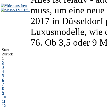
muss, um eine neue 
01:51
2017 in Düsseldorf p
Luxusmodelle, wie 
76. Ob 3,5 oder 9 Mi
Start
Zurück
1
2
3
4
5
6
7
8
9
10
11
12