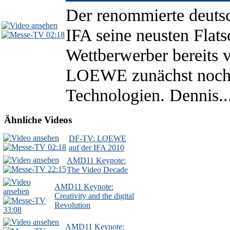
Der renommierte deuts
IFA seine neusten Flat
02:18
Wettberwerber bereits v
LOEWE zunächst noch 
Technologien. Dennis..
Ähnliche Videos
DF-TV: LOEWE
02:18
auf der IFA 2010
AMD11 Keynote:
22:15
The Video Decade
AMD11 Keynote:
Creativity and the digital
Revolution
33:08
AMD11 Keynote: