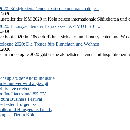
020: Süßigkeiten-Trends, exotische und nachhaltige...
.2020
ussteller der ISM 2020 in Köln zeigen internationale Süßigkeiten und e
2020: Luxusyachten der Extraklasse - AZIMUT S10,...
.2020
er boot 2020 in Düsseldorf dreht sich alles um Luxusyachten und Wass
ologne 2020: Die Trends fürs Einrichten und Wohnen
.2020
er imm cologne 2020 gibt es die aktuellsten Trends und Inspirationen 
auplatz der Audio-Industrie
n Hannover wird abgesagt
lity live erleben
he Intelligenz und 8K TV
zum Business-Festival
erfekten Hörgenuss
onik- und Hausgeräte-Trends
ng schlägt in Köln