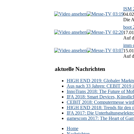
ISM 2
03:19
04.02
Die A
boot 
02:20
17.01
Auf d
imm c
03:07
15.01
Auf d
aktuelle Nachrichten
HIGH END 2019: Globaler Marktsch
Aus nach 33 Jahren: CEBIT 2019 i
InnoTrans 2018: The Future of Mobi
IFA 2018: Smart Devices, Künstlic
CEBIT 2018: Computermesse wird 
HIGH END 2018: Trends für den p
IFA 2017: Die Unterhaltungselektr
gamescom 2017: The Heart of Gami
Home
Nachrichten