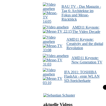
BAU TV - Das Magazin -
Tag 6: Architektur im
Fokus und Messe-
Rückblick
14:05
AMD11 Keynote:
22:15
The Video Decade
AMD11 Keynote:
Creativity and the digital
Revolution
33:08
AMD11 Keynote:
New Generation TV
31:03
IFA 2011: TOSHIBA
FlashAir - erste WLAN
SD-Speicherkarte
03:10
aktuelle Videos