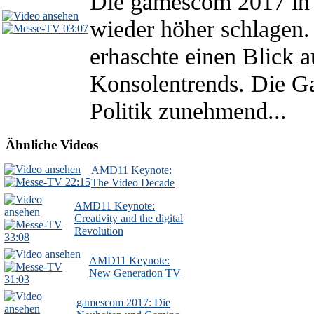
Die gamescom 2017 in 
wieder höher schlagen
03:07
erhaschte einen Blick a
Konsolentrends. Die G
Politik zunehmend...
Ähnliche Videos
AMD11 Keynote:
22:15
The Video Decade
AMD11 Keynote:
Creativity and the digital
Revolution
33:08
AMD11 Keynote:
New Generation TV
31:03
gamescom 2017: Die