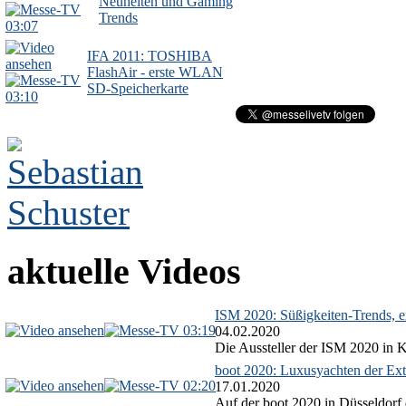
Neuheiten und Gaming
Trends
03:07
IFA 2011: TOSHIBA
FlashAir - erste WLAN
SD-Speicherkarte
03:10
aktuelle Videos
ISM 2020: Süßigkeiten-Trends, ex
03:19
04.02.2020
Die Aussteller der ISM 2020 in Kö
boot 2020: Luxusyachten der Ext
02:20
17.01.2020
Auf der boot 2020 in Düsseldorf 