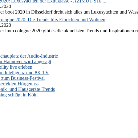
2020: Luxusyachten der Extraklasse - AZIMUT S10,...
.2020
er boot 2020 in Düsseldorf dreht sich alles um Luxusyachten und Wass
ologne 2020: Die Trends fürs Einrichten und Wohnen
.2020
er imm cologne 2020 gibt es die aktuellsten Trends und Inspirationen 
auplatz der Audio-Industrie
n Hannover wird abgesagt
lity live erleben
he Intelligenz und 8K TV
zum Business-Festival
erfekten Hörgenuss
onik- und Hausgeräte-Trends
ng schlägt in Köln