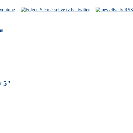
e
y 5"