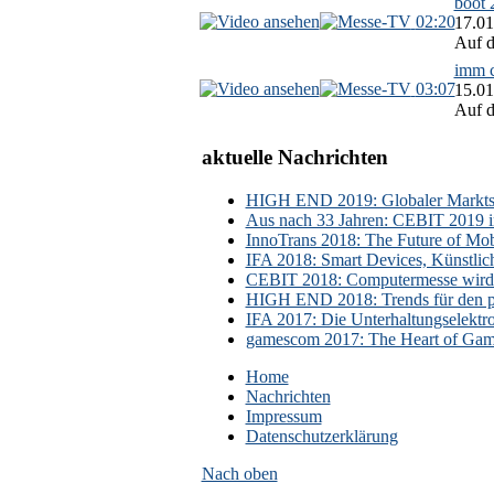
boot 
02:20
17.01
Auf d
imm c
03:07
15.01
Auf d
aktuelle Nachrichten
HIGH END 2019: Globaler Marktsch
Aus nach 33 Jahren: CEBIT 2019 i
InnoTrans 2018: The Future of Mobi
IFA 2018: Smart Devices, Künstlic
CEBIT 2018: Computermesse wird 
HIGH END 2018: Trends für den p
IFA 2017: Die Unterhaltungselektr
gamescom 2017: The Heart of Gami
Home
Nachrichten
Impressum
Datenschutzerklärung
Nach oben