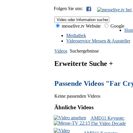
Folgen Sie uns:
messelive.tv Website
Google
Hom
Mediathek
Videoservice Messen & Aussteller
Videos
Suchergebnisse
Erweiterte Suche +
Passende Videos "Far Cr
Keine passenden Videos
Ähnliche Videos
AMD11 Keynote:
22:15
The Video Decade