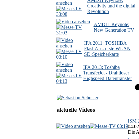
AMD11 Keynote:
Creativity and the digital
Revolution
33:08
AMD11 Keynote:
New Generation TV
31:03
IFA 2011: TOSHIBA
FlashAir - erste WLAN
SD-Speicherkarte
03:10
IFA 2013: Toshiba
TransferJet - Drahtloser
Highspeed Datentransfer
04:13
aktuelle Videos
ISM 2
03:19
04.02
Die A