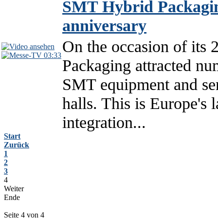
SMT Hybrid Packagin
anniversary
On the occasion of its
03:33
Packaging attracted num
SMT equipment and ser
halls. This is Europe's 
integration...
Start
Zurück
1
2
3
4
Weiter
Ende
Seite 4 von 4