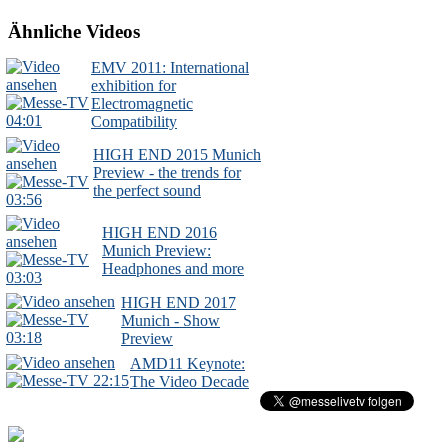
Ähnliche Videos
EMV 2011: International
exhibition for
Electromagnetic
04:01
Compatibility
HIGH END 2015 Munich
Preview - the trends for
the perfect sound
03:56
HIGH END 2016
Munich Preview:
Headphones and more
03:03
HIGH END 2017
Munich - Show
03:18
Preview
AMD11 Keynote:
22:15
The Video Decade