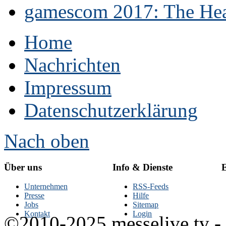
gamescom 2017: The Hear
Home
Nachrichten
Impressum
Datenschutzerklärung
Nach oben
Über uns
Info & Dienste
E
Unternehmen
RSS-Feeds
Presse
Hilfe
Jobs
Sitemap
Kontakt
Login
©2010-2025 messelive.tv -