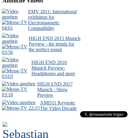
Ähnliche Videos
EMV 2011: International
exhibition for
Electromagnetic
04:01
Compatibility
HIGH END 2015 Munich
Preview - the trends for
the perfect sound
03:56
HIGH END 2016
Munich Preview:
Headphones and more
03:03
HIGH END 2017
Munich - Show
03:18
Preview
AMD11 Keynote:
22:15
The Video Decade