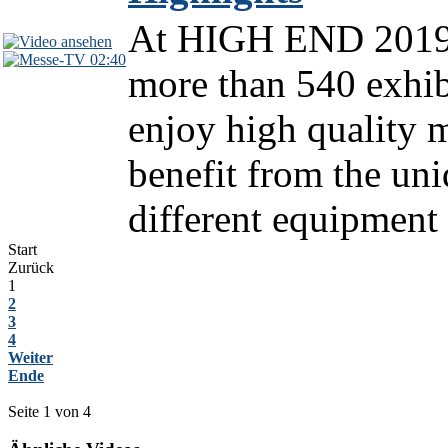
At HIGH END 2019 
02:40
more than 540 exhib
enjoy high quality m
benefit from the un
different equipment
Start
Zurück
1
2
3
4
Weiter
Ende
Seite 1 von 4