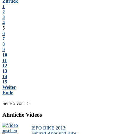
Zurück
1
2
3
4
5
6
7
8
9
10
11
12
13
14
15
Weiter
Ende
Seite 5 von 15
Ähnliche Videos
ISPO BIKE 2013:
Fahrrad-Apps und Bike-