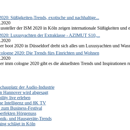
020: Süßigkeiten-Trends, exotische und nachhaltige...
.2020
ussteller der ISM 2020 in Köln zeigen internationale Süßigkeiten und e
2020: Luxusyachten der Extraklasse - AZIMUT S10,...
.2020
er boot 2020 in Düsseldorf dreht sich alles um Luxusyachten und Wass
ologne 2020: Die Trends fürs Einrichten und Wohnen
.2020
er imm cologne 2020 gibt es die aktuellsten Trends und Inspirationen 
auplatz der Audio-Industrie
n Hannover wird abgesagt
lity live erleben
he Intelligenz und 8K TV
zum Business-Festival
erfekten Hörgenuss
onik- und Hausgeräte-Trends
ng schlägt in Köln