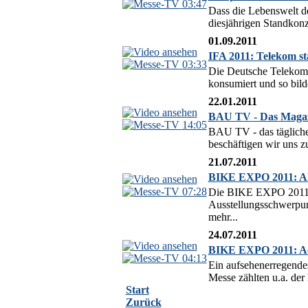
03:47
Dass die Lebenswelt de
diesjährigen Standkonz
01.09.2011
IFA 2011: Telekom st
03:33
Die Deutsche Telekom s
konsumiert und so bil
22.01.2011
BAU TV - Das Magazi
14:05
BAU TV - das täglich
beschäftigen wir uns z
21.07.2011
BIKE EXPO 2011: Ak
07:28
Die BIKE EXPO 2011 in
Ausstellungsschwerpun
mehr...
24.07.2011
BIKE EXPO 2011: Act
04:13
Ein aufsehenerregende
Messe zählten u.a. 
Start
Zurück