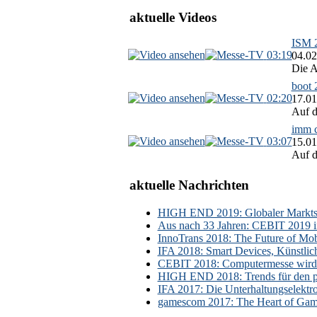
aktuelle Videos
ISM 2
03:19
04.02
Die A
boot 
02:20
17.01
Auf d
imm c
03:07
15.01
Auf d
aktuelle Nachrichten
HIGH END 2019: Globaler Marktsch
Aus nach 33 Jahren: CEBIT 2019 i
InnoTrans 2018: The Future of Mobi
IFA 2018: Smart Devices, Künstlic
CEBIT 2018: Computermesse wird 
HIGH END 2018: Trends für den p
IFA 2017: Die Unterhaltungselektr
gamescom 2017: The Heart of Gami