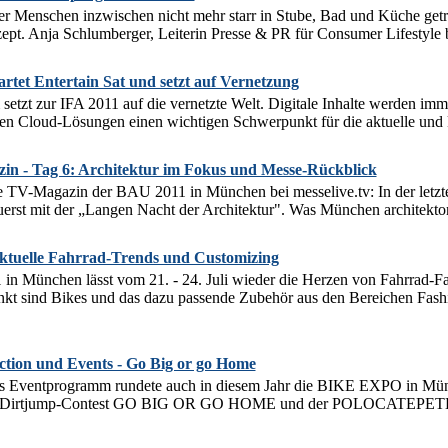
r Menschen inzwischen nicht mehr starr in Stube, Bad und Küche getren
ept. Anja Schlumberger, Leiterin Presse & PR für Consumer Lifestyle be
artet Entertain Sat und setzt auf Vernetzung
etzt zur IFA 2011 auf die vernetzte Welt. Digitale Inhalte werden imme
den Cloud-Lösungen einen wichtigen Schwerpunkt für die aktuelle und 
n - Tag 6: Architektur im Fokus und Messe-Rückblick
e TV-Magazin der BAU 2011 in München bei messelive.tv: In der let
uerst mit der „Langen Nacht der Architektur". Was München architektoni
tuelle Fahrrad-Trends und Customizing
 München lässt vom 21. - 24. Juli wieder die Herzen von Fahrrad-Fa
kt sind Bikes und das dazu passende Zubehör aus den Bereichen Fashio
ion und Events - Go Big or go Home
s Eventprogramm rundete auch in diesem Jahr die BIKE EXPO in Münc
der Dirtjump-Contest GO BIG OR GO HOME und der POLOCATEPETL Bi