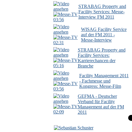
STRABAG Property and
Facility Services: Messe-
Interview FM 2011
03:56
WISAG Facility Service
auf der FM 2011 -
Messe-Interview
02:31
STRABAG Property and
Facility Services:
Karrierechancen der
05:16
Branche
Facility Management 2011
- Fachmesse und
Kongress: Messe-Film
03:56
GEFMA - Deutscher
Verband für Facility
Management auf der FM
02:09
2011