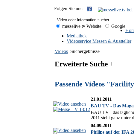
Folgen Sie uns:
messelive.tv Website
Google
Hom
Mediathek
Videoservice Messen & Aussteller
Videos
Suchergebnisse
Erweiterte Suche +
Passende Videos "Facili
21.01.2011
BAU TV - Das Magaz
13:12
BAU TV - das täglich
2011 steht ganz unter
04.09.2011
Philips auf der IFA 