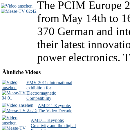
The PCIM Europe 20
02:42
from May 14th to 16
370 German and inte
their latest innovati
power electronics. T
Ähnliche Videos
EMV 2011: International
exhibition for
Electromagnetic
04:01
Compatibility
AMD11 Keynote:
22:15
The Video Decade
AMD11 Keynote:
Creativity and the digital