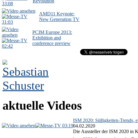
Revolution
33:08
AMD11 Keynote:
New Generation TV
31:03
PCIM Europe 2013:
Exhibition and
conference preview
02:42
aktuelle Videos
ISM 2020: Süßigkeiten-Trends, ex
03:19
04.02.2020
Die Aussteller der ISM 2020 in Kö