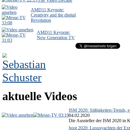
The Video Decade
AMD11 Keynote:
Creativity and the digital
Revolution
33:08
AMD11 Keynote:
New Generation TV
31:03
aktuelle Videos
ISM 2020: Süßigkeiten-Trends, ex
03:19
04.02.2020
Die Aussteller der ISM 2020 in Kö
boot 2020: Luxusyachten der Ext