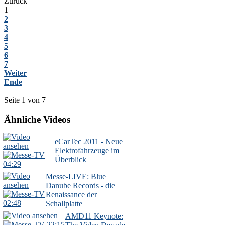
Zurück
1
2
3
4
5
6
7
Weiter
Ende
Seite 1 von 7
Ähnliche Videos
eCarTec 2011 - Neue
Elektrofahrzeuge im
Überblick
04:29
Messe-LIVE: Blue
Danube Records - die
Renaissance der
02:48
Schallplatte
AMD11 Keynote:
22:15