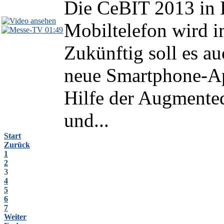
Die CeBIT 2013 in 
Mobiltelefon wird 
01:49
Zukünftig soll es a
neue Smartphone-Ap
Hilfe der Augmented
und...
Start
Zurück
1
2
3
4
5
6
7
Weiter