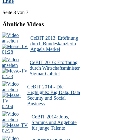
Ende
Seite 3 von 7
Ähnliche Videos
CeBIT 2013: Eröffnung
durch Bundeskanzlerin
Angela Merkel
01:28
CeBIT 2016: Eröffnung
durch Wirtschaftsminister
Sigmar Gabriel
02:23
CeBIT 2014 - Die
Highlights: Big Data, Data
Security und Social
Business
02:04
CeBIT 2014: Jobs,
Startups und Angebote
für junge Talente
02:20