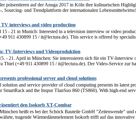
ler präsentieren auf der Anuga 2017 in Köln ihre kulinarischen Highli
, Sourcing- und Trendplattform der internationalen Lebensmittelwirtsch
TV interviews and video production
15 - 21 in Munich: Interested in a television interview or video produ
+49 911 430899 15 / it@lectura.de). This service is offered by specialist
: TV-Interviews und Videoproduktion
 - 21. April in München: Sie interessieren sich für ein TV-Interview
va Thiel (+49 911 430899 15 / it@lectura.de). Der Video-Service zur ba
esents professional server and cloud solutions
al solution and service provider of cloud computing presents its latest 
ur SmartRack and the Inspur TIanSuo 860 (TS860). With high-end serve
äsentiert den Isokorb XT-Combar
München heißt es bei der Schöck Bauteile GmbH "Zeitenwende" und d
währte, tragende Wärmedämmelement Isokorb trifft auf das innovative 