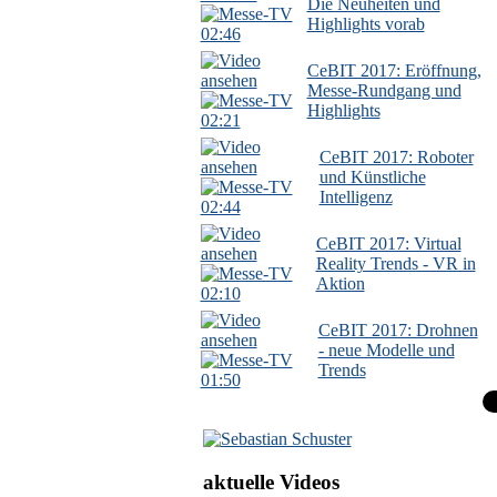
Die Neuheiten und
Highlights vorab
02:46
CeBIT 2017: Eröffnung,
Messe-Rundgang und
Highlights
02:21
CeBIT 2017: Roboter
und Künstliche
Intelligenz
02:44
CeBIT 2017: Virtual
Reality Trends - VR in
Aktion
02:10
CeBIT 2017: Drohnen
- neue Modelle und
Trends
01:50
aktuelle Videos