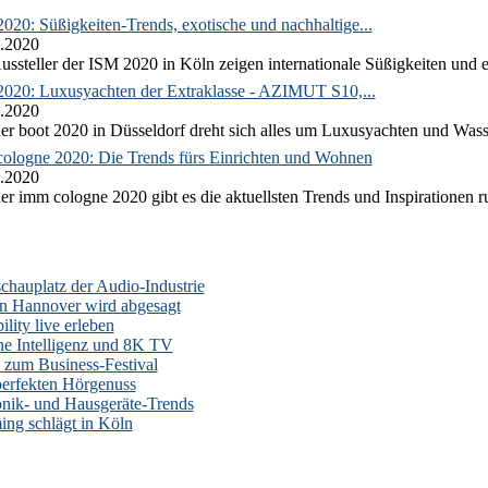
020: Süßigkeiten-Trends, exotische und nachhaltige...
.2020
ussteller der ISM 2020 in Köln zeigen internationale Süßigkeiten und e
2020: Luxusyachten der Extraklasse - AZIMUT S10,...
.2020
er boot 2020 in Düsseldorf dreht sich alles um Luxusyachten und Wass
ologne 2020: Die Trends fürs Einrichten und Wohnen
.2020
er imm cologne 2020 gibt es die aktuellsten Trends und Inspirationen 
auplatz der Audio-Industrie
n Hannover wird abgesagt
lity live erleben
he Intelligenz und 8K TV
zum Business-Festival
erfekten Hörgenuss
onik- und Hausgeräte-Trends
ng schlägt in Köln