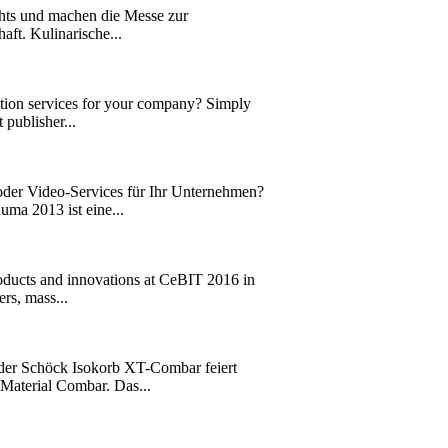
ghts und machen die Messe zur
aft. Kulinarische...
ction services for your company? Simply
 publisher...
 oder Video-Services für Ihr Unternehmen?
uma 2013 ist eine...
products and innovations at CeBIT 2016 in
rs, mass...
er Schöck Isokorb XT-Combar feiert
Material Combar. Das...