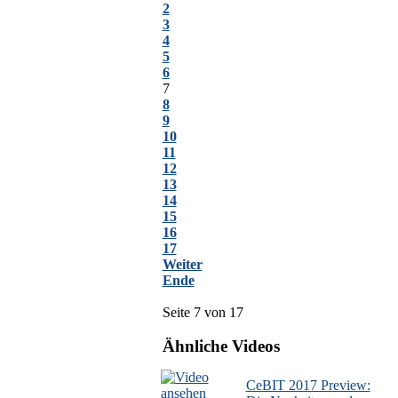
2
3
4
5
6
7
8
9
10
11
12
13
14
15
16
17
Weiter
Ende
Seite 7 von 17
Ähnliche Videos
CeBIT 2017 Preview: