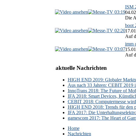
ISM 2
03:19
04.02
Die A
boot 
02:20
17.01
Auf d
imm c
03:07
15.01
Auf d
aktuelle Nachrichten
HIGH END 2019: Globaler Marktsch
Aus nach 33 Jahren: CEBIT 2019 i
InnoTrans 2018: The Future of Mobi
IFA 2018: Smart Devices, Künstlic
CEBIT 2018: Computermesse wird 
HIGH END 2018: Trends für den p
IFA 2017: Die Unterhaltungselektr
gamescom 2017: The Heart of Gami
Home
Nachrichten