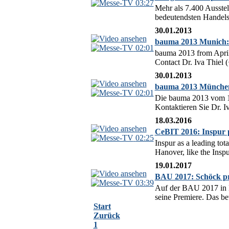
03:27
Mehr als 7.400 Ausstel
bedeutendsten Handels-
30.01.2013
bauma 2013 Munich: 
02:01
bauma 2013 from April 
Contact Dr. Iva Thiel (
30.01.2013
bauma 2013 München
02:01
Die bauma 2013 vom 15.
Kontaktieren Sie Dr. I
18.03.2016
CeBIT 2016: Inspur pr
02:25
Inspur as a leading tot
Hanover, like the Insp
19.01.2017
BAU 2017: Schöck pr
03:39
Auf der BAU 2017 in 
seine Premiere. Das be
Start
Zurück
1