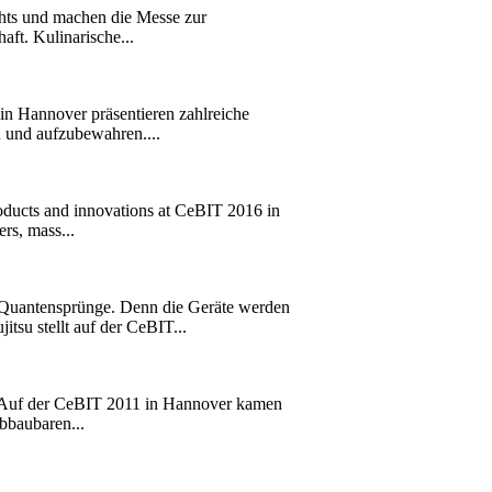
ghts und machen die Messe zur
aft. Kulinarische...
in Hannover präsentieren zahlreiche
 und aufzubewahren....
products and innovations at CeBIT 2016 in
rs, mass...
 Quantensprünge. Denn die Geräte werden
tsu stellt auf der CeBIT...
t: Auf der CeBIT 2011 in Hannover kamen
abbaubaren...