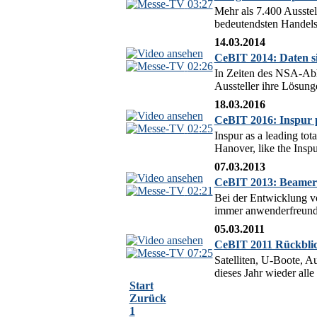
03:27
Mehr als 7.400 Ausstel
bedeutendsten Handels-
14.03.2014
CeBIT 2014: Daten s
02:26
In Zeiten des NSA-Abhö
Aussteller ihre Lösun
18.03.2016
CeBIT 2016: Inspur pr
02:25
Inspur as a leading tot
Hanover, like the Insp
07.03.2013
CeBIT 2013: Beamer 
02:21
Bei der Entwicklung v
immer anwenderfreundli
05.03.2011
CeBIT 2011 Rückblic
07:25
Satelliten, U-Boote, A
dieses Jahr wieder alle
Start
Zurück
1