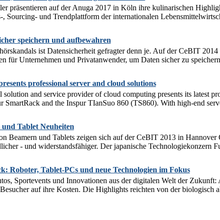
ler präsentieren auf der Anuga 2017 in Köln ihre kulinarischen Highli
, Sourcing- und Trendplattform der internationalen Lebensmittelwirtsch
icher speichern und aufbewahren
rskandals ist Datensicherheit gefragter denn je. Auf der CeBIT 2014 
gen für Unternehmen und Privatanwender, um Daten sicher zu speichern
esents professional server and cloud solutions
al solution and service provider of cloud computing presents its latest 
ur SmartRack and the Inspur TIanSuo 860 (TS860). With high-end serve
und Tablet Neuheiten
on Beamern und Tablets zeigen sich auf der CeBIT 2013 in Hannover
cher - und widerstandsfähiger. Der japanische Technologiekonzern Fuji
k: Roboter, Tablet-PCs und neue Technologien im Fokus
utos, Sportevents und Innovationen aus der digitalen Welt der Zukunf
 Besucher auf ihre Kosten. Die Highlights reichten von der biologisch 