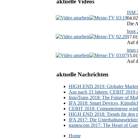
aktuelle Videos
ISM 2
03:19
04.02
Die A
boot 
02:20
17.01
Auf d
imm c
03:07
15.01
Auf d
aktuelle Nachrichten
HIGH END 2019: Globaler Marktsch
Aus nach 33 Jahren: CEBIT 2019 i
InnoTrans 2018: The Future of Mobi
IFA 2018: Smart Devices, Künstlic
CEBIT 2018: Computermesse wird 
HIGH END 2018: Trends für den p
IFA 2017: Die Unterhaltungselektr
gamescom 2017: The Heart of Gami
Home