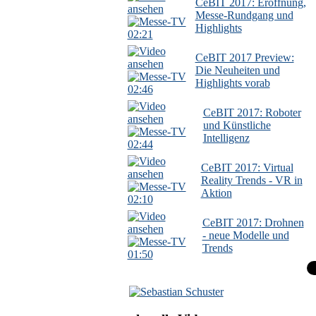
CeBIT 2017: Eröffnung,
Messe-Rundgang und
Highlights
02:21
CeBIT 2017 Preview:
Die Neuheiten und
Highlights vorab
02:46
CeBIT 2017: Roboter
und Künstliche
Intelligenz
02:44
CeBIT 2017: Virtual
Reality Trends - VR in
Aktion
02:10
CeBIT 2017: Drohnen
- neue Modelle und
Trends
01:50