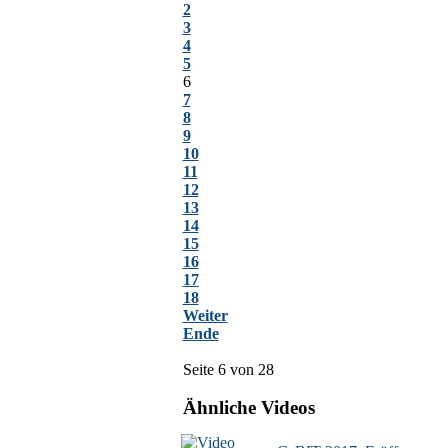
2
3
4
5
6
7
8
9
10
11
12
13
14
15
16
17
18
Weiter
Ende
Seite 6 von 28
Ähnliche Videos