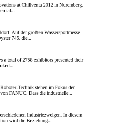
novations at Chillventa 2012 in Nuremberg.
rcial...
eldorf. Auf der größten Wassersportmesse
ster 745, die...
 a total of 2758 exhibitors presented their
oked...
r Roboter-Technik stehen im Fokus der
n FANUC. Dass die industrielle...
schiedenen Industriezweigen. In diesem
ution wird die Beziehung...