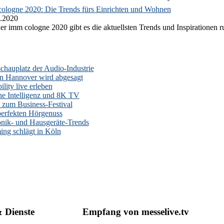
ologne 2020: Die Trends fürs Einrichten und Wohnen
.2020
er imm cologne 2020 gibt es die aktuellsten Trends und Inspirationen 
auplatz der Audio-Industrie
n Hannover wird abgesagt
lity live erleben
he Intelligenz und 8K TV
zum Business-Festival
erfekten Hörgenuss
onik- und Hausgeräte-Trends
ng schlägt in Köln
& Dienste
Empfang von messelive.tv