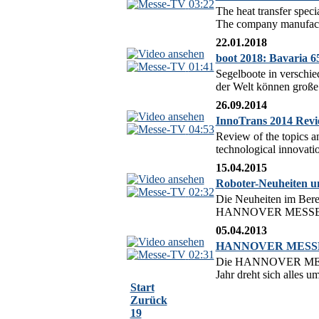
03:22
The heat transfer spec
The company manufacture
22.01.2018
boot 2018: Bavaria 
01:41
Segelboote in verschie
der Welt können große 
26.09.2014
InnoTrans 2014 Revi
04:53
Review of the topics an
technological innovatio
15.04.2015
Roboter-Neuheiten
02:32
Die Neuheiten im Berei
HANNOVER MESSE 2015,
05.04.2013
HANNOVER MESSE 20
02:31
Die HANNOVER MESSE 2
Jahr dreht sich alles u
Start
Zurück
19