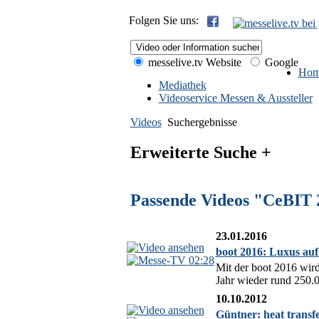
Folgen Sie uns:
messelive.tv Website
Google
Hom
Mediathek
Videoservice Messen & Aussteller
Videos
Suchergebnisse
Erweiterte Suche +
Passende Videos "CeBIT 
23.01.2016
boot 2016: Luxus auf
02:28
Mit der boot 2016 wir
Jahr wieder rund 250.0
10.10.2012
Güntner: heat transfe