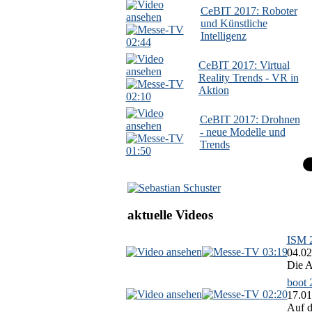
CeBIT 2017: Roboter
und Künstliche
Intelligenz
02:44
CeBIT 2017: Virtual
Reality Trends - VR in
Aktion
02:10
CeBIT 2017: Drohnen
- neue Modelle und
Trends
01:50
aktuelle Videos
ISM 2
03:19
04.02
Die A
boot 
02:20
17.01
Auf d