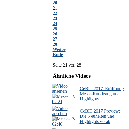
20
21
22
23
24
25
26
27
28
Weiter
Ende
Seite 21 von 28
Ähnliche Videos
CeBIT 2017: Eröffnung,
Messe-Rundgang und
Highlights
02:21
CeBIT 2017 Preview:
Die Neuheiten und
Highlights vorab
02:46