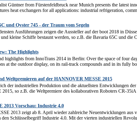
ialist Güntner from Fürstenfeldbruck near Munich presents the latest in
s heat exchangers for all applications: industrial refrigeration, comme
65C und Oyster 745 - der Traum vom Segeln
densten Ausführungen zeigen die Aussteller auf der boot 2018 in Düss
und kleine Schiffe bestaunt werden, so z.B. die Bavaria 65C und die Oy
ew: The Highlights
d highlights from InnoTrans 2014 in Berlin: Over the space of four days
ns at the outdoor display, on its rail-track compounds and in its fully bo
 und Weltpremieren auf der HANNOVER MESSE 2015
ch der industriellen Produktion und die aktuellsten Entwicklungen de
 so z.B. die Weltpremiere des kollaborativen Roboters CR-35iA vo
13 Vorschau: Industrie 4.0
013 zeigt ab 8. April wieder zahlreiche Neuentwicklungen aus ver
m den Schlüsselbegriff Industrie 4.0. Mit der vierten industriellen Revol