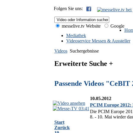
Folgen Sie uns:
messelive.tv Website
Google
Hom
Mediathek
Videoservice Messen & Aussteller
Videos
Suchergebnisse
Erweiterte Suche +
Passende Videos "CeBIT 
10.05.2012
PCIM Europe 2012: L
03:41
Die PCIM Europe 2012 a
8. - 10. Mai wieder d
Start
Zurück
19