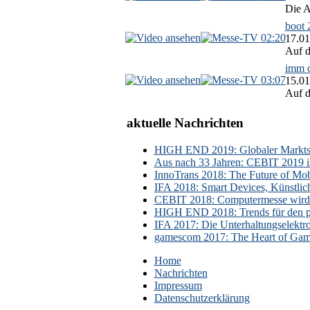
Die A
boot 
02:20
17.01
Auf d
imm c
03:07
15.01
Auf d
aktuelle Nachrichten
HIGH END 2019: Globaler Marktsch
Aus nach 33 Jahren: CEBIT 2019 i
InnoTrans 2018: The Future of Mobi
IFA 2018: Smart Devices, Künstlic
CEBIT 2018: Computermesse wird 
HIGH END 2018: Trends für den p
IFA 2017: Die Unterhaltungselektr
gamescom 2017: The Heart of Gami
Home
Nachrichten
Impressum
Datenschutzerklärung