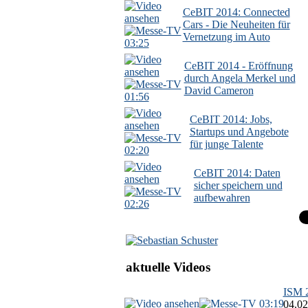
CeBIT 2014: Connected
Cars - Die Neuheiten für
Vernetzung im Auto
03:25
CeBIT 2014 - Eröffnung
durch Angela Merkel und
David Cameron
01:56
CeBIT 2014: Jobs,
Startups und Angebote
für junge Talente
02:20
CeBIT 2014: Daten
sicher speichern und
aufbewahren
02:26
aktuelle Videos
ISM 2
03:19
04.02