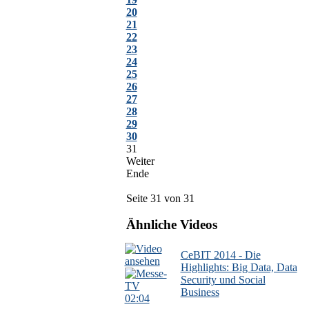
20
21
22
23
24
25
26
27
28
29
30
31
Weiter
Ende
Seite 31 von 31
Ähnliche Videos
CeBIT 2014 - Die
Highlights: Big Data, Data
Security und Social
Business
02:04