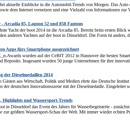
t aktuelle Einblicke in die Automobil-Trends von Morgen. Das Auto d
owie dem Internet vernetzen und eine Vielzahl von Informationen zur Ve
r - Arcadia 85, Lagoon 52 und 858 Fantom
te Yacht der boot 2014 ist die Arcadia 85. Bereits beim ersten Blick w
 den anderen Yachten auf der boot in Düsseldorf. Die Form ist anders, 
ten Apps fürs Smartphone ausgezeichnet
-Awards wurden auf der CeBIT 2012 in Hannover die besten Smartp
 Reposito. Insgesamt wurden 50 junge Unternehmen für ihre innovative
g der Dieselmedaillen 2014
 Gästen aus Wirtschaft, Politik und Medien ehrte das Deutsche Instit
n der deutschen Innovationsszene mit der Dieselmedaille. Eingeleitet w
, Highlights und Wassersport-Trends
boot in Düsseldorf das Event des Jahres für Wasserbegeisterte - zunächs
sse zur größten Wassersport-Schau der Welt. Mit immer wieder echten P