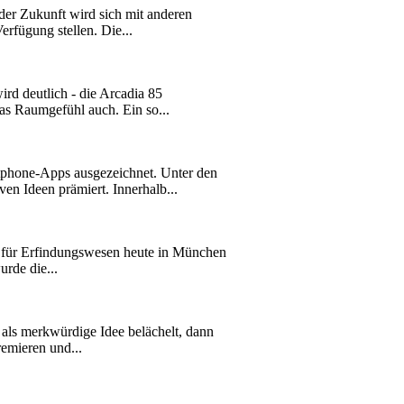
er Zukunft wird sich mit anderen
rfügung stellen. Die...
ird deutlich - die Arcadia 85
das Raumgefühl auch. Ein so...
hone-Apps ausgezeichnet. Unter den
n Ideen prämiert. Innerhalb...
ut für Erfindungswesen heute in München
urde die...
t als merkwürdige Idee belächelt, dann
remieren und...