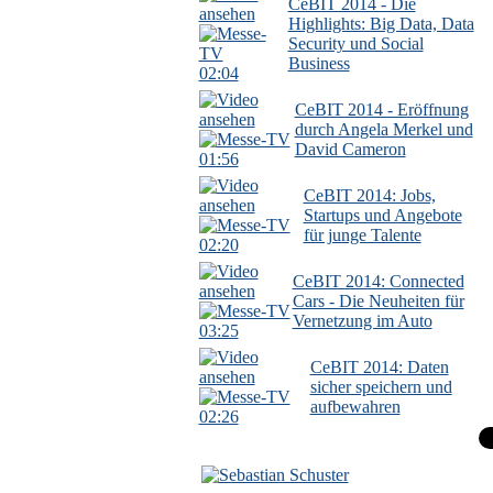
CeBIT 2014 - Die
Highlights: Big Data, Data
Security und Social
Business
02:04
CeBIT 2014 - Eröffnung
durch Angela Merkel und
David Cameron
01:56
CeBIT 2014: Jobs,
Startups und Angebote
für junge Talente
02:20
CeBIT 2014: Connected
Cars - Die Neuheiten für
Vernetzung im Auto
03:25
CeBIT 2014: Daten
sicher speichern und
aufbewahren
02:26