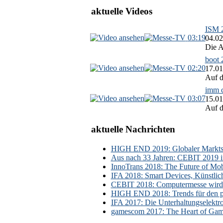
aktuelle Videos
ISM 2
03:19
04.02
Die A
boot 
02:20
17.01
Auf d
imm c
03:07
15.01
Auf d
aktuelle Nachrichten
HIGH END 2019: Globaler Marktsch
Aus nach 33 Jahren: CEBIT 2019 i
InnoTrans 2018: The Future of Mobi
IFA 2018: Smart Devices, Künstlic
CEBIT 2018: Computermesse wird 
HIGH END 2018: Trends für den p
IFA 2017: Die Unterhaltungselektr
gamescom 2017: The Heart of Gami