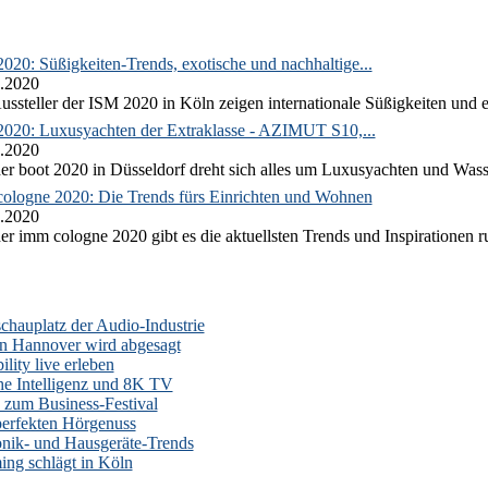
020: Süßigkeiten-Trends, exotische und nachhaltige...
.2020
ussteller der ISM 2020 in Köln zeigen internationale Süßigkeiten und e
2020: Luxusyachten der Extraklasse - AZIMUT S10,...
.2020
er boot 2020 in Düsseldorf dreht sich alles um Luxusyachten und Wass
ologne 2020: Die Trends fürs Einrichten und Wohnen
.2020
er imm cologne 2020 gibt es die aktuellsten Trends und Inspirationen 
auplatz der Audio-Industrie
n Hannover wird abgesagt
lity live erleben
he Intelligenz und 8K TV
zum Business-Festival
erfekten Hörgenuss
onik- und Hausgeräte-Trends
ng schlägt in Köln