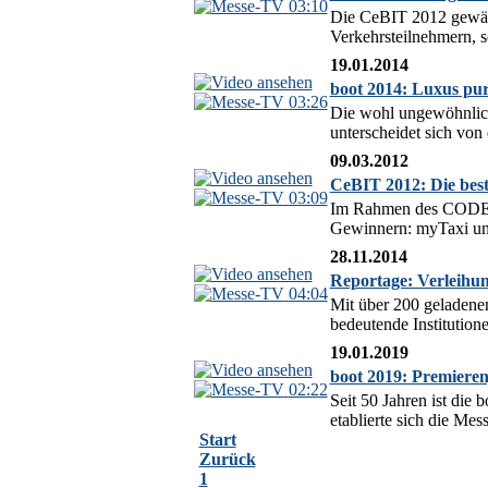
03:10
Die CeBIT 2012 gewähr
Verkehrsteilnehmern, s
19.01.2014
boot 2014: Luxus pu
03:26
Die wohl ungewöhnlichs
unterscheidet sich von
09.03.2012
CeBIT 2012: Die bes
03:09
Im Rahmen des CODE_n
Gewinnern: myTaxi und
28.11.2014
Reportage: Verleihun
04:04
Mit über 200 geladenen
bedeutende Institutione
19.01.2019
boot 2019: Premieren
02:22
Seit 50 Jahren ist die 
etablierte sich die Me
Start
Zurück
1