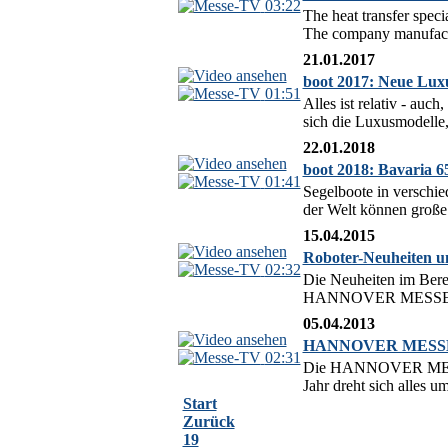
03:22
The heat transfer spec
The company manufacture
21.01.2017
boot 2017: Neue Lux
01:51
Alles ist relativ - auc
sich die Luxusmodelle,
22.01.2018
boot 2018: Bavaria 
01:41
Segelboote in verschie
der Welt können große 
15.04.2015
Roboter-Neuheiten
02:32
Die Neuheiten im Berei
HANNOVER MESSE 2015,
05.04.2013
HANNOVER MESSE 20
02:31
Die HANNOVER MESSE 2
Jahr dreht sich alles u
Start
Zurück
19