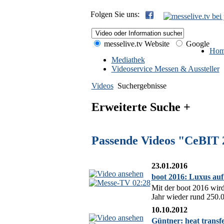
Folgen Sie uns:
messelive.tv Website
Google
Hom
Mediathek
Videoservice Messen & Aussteller
Videos
Suchergebnisse
Erweiterte Suche +
Passende Videos "CeBIT 
23.01.2016
boot 2016: Luxus auf
02:28
Mit der boot 2016 wir
Jahr wieder rund 250.0
10.10.2012
Güntner: heat transfe