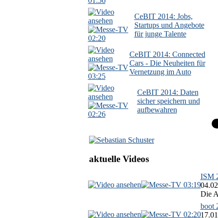
01:56
CeBIT 2014: Jobs,
Startups und Angebote
für junge Talente
02:20
CeBIT 2014: Connected
Cars - Die Neuheiten für
Vernetzung im Auto
03:25
CeBIT 2014: Daten
sicher speichern und
aufbewahren
02:26
aktuelle Videos
ISM 2
03:19
04.02
Die A
boot 
02:20
17.01