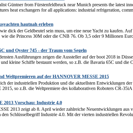
ialist Güntner from Fürstenfeldbruck near Munich presents the latest in
s heat exchangers for all applications: industrial refrigeration, comme
usyachten hautnah erleben
h, wie dick der Geldbeutel sein muss, um eine neue Yacht zu kaufen. Auf
 wie die Princess 30M oder die CNB 76. Ob 3,5 oder 9 Millionen Euro, 
65C und Oyster 745 - der Traum vom Segeln
densten Ausführungen zeigen die Aussteller auf der boot 2018 in Düss
und kleine Schiffe bestaunt werden, so z.B. die Bavaria 65C und die Oy
 und Weltpremieren auf der HANNOVER MESSE 2015
ch der industriellen Produktion und die aktuellsten Entwicklungen de
 so z.B. die Weltpremiere des kollaborativen Roboters CR-35iA vo
13 Vorschau: Industrie 4.0
013 zeigt ab 8. April wieder zahlreiche Neuentwicklungen aus ver
m den Schlüsselbegriff Industrie 4.0. Mit der vierten industriellen Revol