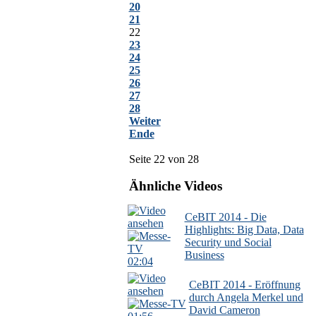
20
21
22
23
24
25
26
27
28
Weiter
Ende
Seite 22 von 28
Ähnliche Videos
CeBIT 2014 - Die
Highlights: Big Data, Data
Security und Social
Business
02:04
CeBIT 2014 - Eröffnung
durch Angela Merkel und
David Cameron