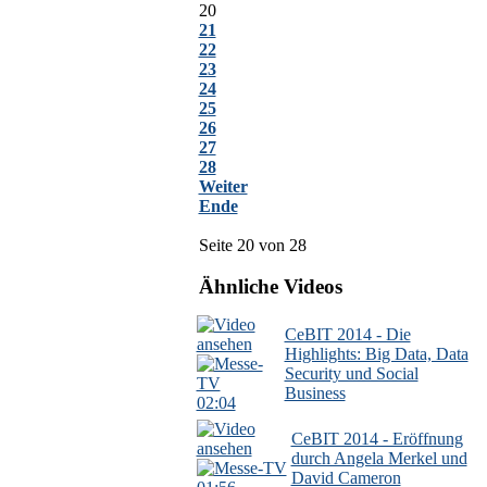
20
21
22
23
24
25
26
27
28
Weiter
Ende
Seite 20 von 28
Ähnliche Videos
CeBIT 2014 - Die
Highlights: Big Data, Data
Security und Social
Business
02:04
CeBIT 2014 - Eröffnung
durch Angela Merkel und
David Cameron