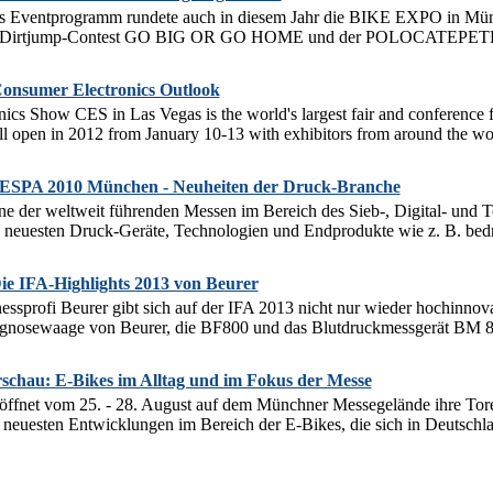
s Eventprogramm rundete auch in diesem Jahr die BIKE EXPO in Münc
der Dirtjump-Contest GO BIG OR GO HOME und der POLOCATEPETL Bi
onsumer Electronics Outlook
cs Show CES in Las Vegas is the world's largest fair and conference 
will open in 2012 from January 10-13 with exhibitors from around the wor
PA 2010 München - Neuheiten der Druck-Branche
e der weltweit führenden Messen im Bereich des Sieb-, Digital- und Tex
 neuesten Druck-Geräte, Technologien und Endprodukte wie z. B. bedru
ie IFA-Highlights 2013 von Beurer
essprofi Beurer gibt sich auf der IFA 2013 nicht nur wieder hochinno
agnosewaage von Beurer, die BF800 und das Blutdruckmessgerät BM 85
chau: E-Bikes im Alltag und im Fokus der Messe
fnet vom 25. - 28. August auf dem Münchner Messegelände ihre Tore.
 neuesten Entwicklungen im Bereich der E-Bikes, die sich in Deutschlan