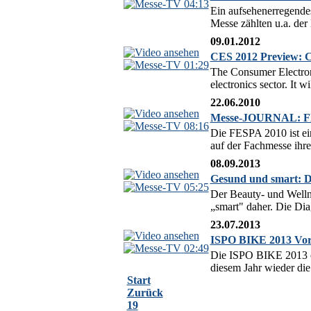
04:13
Ein aufsehenerregende
Messe zählten u.a. 
09.01.2012
CES 2012 Preview: C
01:29
The Consumer Electroni
electronics sector. It 
22.06.2010
Messe-JOURNAL: FES
08:16
Die FESPA 2010 ist ein
auf der Fachmesse ihre
08.09.2013
Gesund und smart: D
05:25
Der Beauty- und Welln
„smart" daher. Die Di
23.07.2013
ISPO BIKE 2013 Vors
02:49
Die ISPO BIKE 2013 öf
diesem Jahr wieder die
Start
Zurück
19