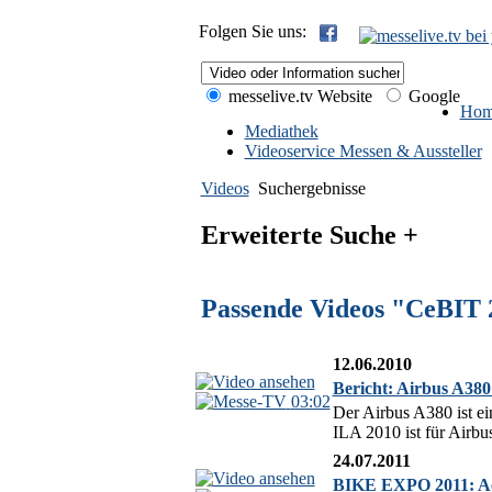
Folgen Sie uns:
messelive.tv Website
Google
Hom
Mediathek
Videoservice Messen & Aussteller
Videos
Suchergebnisse
Erweiterte Suche +
Passende Videos "CeBIT 
12.06.2010
Bericht: Airbus A380
03:02
Der Airbus A380 ist ei
ILA 2010 ist für Airbu
24.07.2011
BIKE EXPO 2011: Act