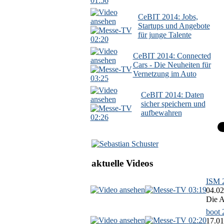
01:56
CeBIT 2014: Jobs,
Startups und Angebote
für junge Talente
02:20
CeBIT 2014: Connected
Cars - Die Neuheiten für
Vernetzung im Auto
03:25
CeBIT 2014: Daten
sicher speichern und
aufbewahren
02:26
aktuelle Videos
ISM 2
03:19
04.02
Die A
boot 
02:20
17.01