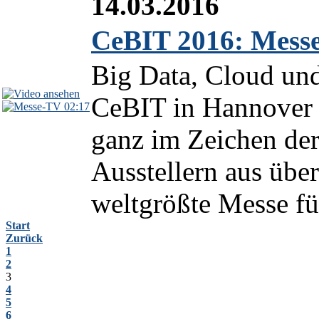
14.03.2016
CeBIT 2016: Messeh
Big Data, Cloud und 
CeBIT in Hannover s
02:17
ganz im Zeichen der
Ausstellern aus über
weltgrößte Messe für
Start
Zurück
1
2
3
4
5
6