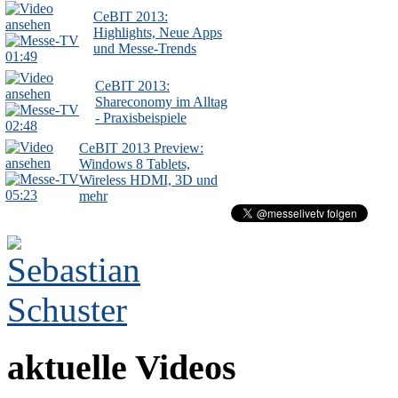
CeBIT 2013:
Highlights, Neue Apps
und Messe-Trends
01:49
CeBIT 2013:
Shareconomy im Alltag
- Praxisbeispiele
02:48
CeBIT 2013 Preview:
Windows 8 Tablets,
Wireless HDMI, 3D und
05:23
mehr
aktuelle Videos