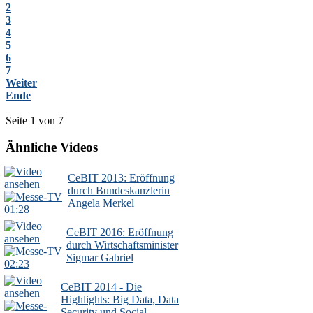
2
3
4
5
6
7
Weiter
Ende
Seite 1 von 7
Ähnliche Videos
CeBIT 2013: Eröffnung
durch Bundeskanzlerin
Angela Merkel
01:28
CeBIT 2016: Eröffnung
durch Wirtschaftsminister
Sigmar Gabriel
02:23
CeBIT 2014 - Die
Highlights: Big Data, Data
Security und Social