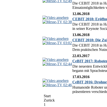
02:49
Die CEBIT 2018 in Hann
Einsatzmöglichkeiten w
12.06.2018
CEBIT 2018: Eröffnun
02:38
Die CEBIT 2018 in Hann
in seiner Keynote Soci
13.06.2018
CEBIT 2018: Die Zuku
03:02
Die CEBIT 2018 in Hann
Dem praktischen Nutzen
22.03.2017
CeBIT 2017: Roboter 
02:44
Die neuesten Entwickl
begann mit Sprachsteue
17.03.2016
CeBIT 2016: Drohne
02:46
Humanoide Roboter und
präsentieren verschied
Start
Zurück
1