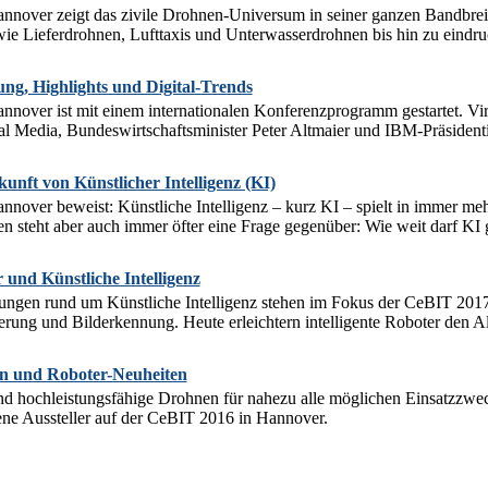
over zeigt das zivile Drohnen-Universum in seiner ganzen Bandbreite
ie Lieferdrohnen, Lufttaxis und Unterwasserdrohnen bis hin zu eindr
g, Highlights und Digital-Trends
over ist mit einem internationalen Konferenzprogramm gestartet. Virtua
al Media, Bundeswirtschaftsminister Peter Altmaier und IBM-Präsident
nft von Künstlicher Intelligenz (KI)
over beweist: Künstliche Intelligenz – kurz KI – spielt in immer meh
 steht aber auch immer öfter eine Frage gegenüber: Wie weit darf KI g
und Künstliche Intelligenz
ungen rund um Künstliche Intelligenz stehen im Fokus der CeBIT 2017 
rung und Bilderkennung. Heute erleichtern intelligente Roboter den A
n und Roboter-Neuheiten
 hochleistungsfähige Drohnen für nahezu alle möglichen Einsatzzweck
ene Aussteller auf der CeBIT 2016 in Hannover.