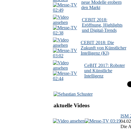
neue Modelle erobern
den Markt
02:49
CEBIT 2018:
Eröffnung, Highlights
und Digital-Trends
02:38
CEBIT 2018: Die
Zukunft von Künstlicher
Intelligenz (KI)
03:02
CeBIT 2017: Roboter
und Künstliche
Intelligenz
02:44
aktuelle Videos
ISM 2
03:19
04.02
Die A