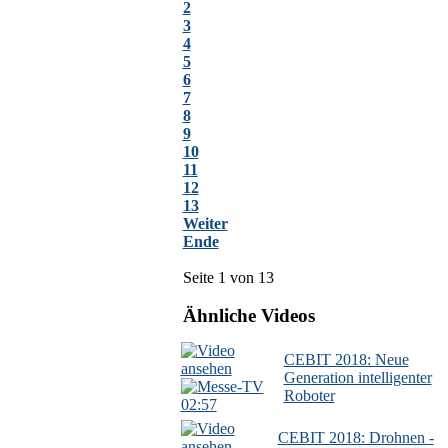
2
3
4
5
6
7
8
9
10
11
12
13
Weiter
Ende
Seite 1 von 13
Ähnliche Videos
CEBIT 2018: Neue
Generation intelligenter
Roboter
02:57
CEBIT 2018: Drohnen -