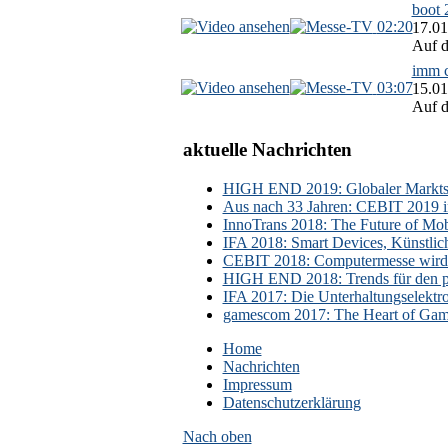
boot 
02:20
17.01
Auf d
imm c
03:07
15.01
Auf d
aktuelle Nachrichten
HIGH END 2019: Globaler Marktsch
Aus nach 33 Jahren: CEBIT 2019 i
InnoTrans 2018: The Future of Mobi
IFA 2018: Smart Devices, Künstlic
CEBIT 2018: Computermesse wird 
HIGH END 2018: Trends für den p
IFA 2017: Die Unterhaltungselektr
gamescom 2017: The Heart of Gami
Home
Nachrichten
Impressum
Datenschutzerklärung
Nach oben