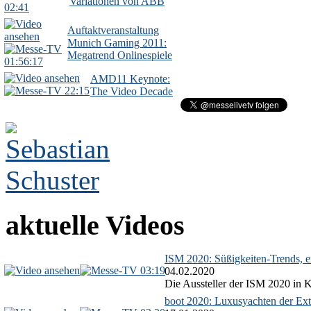
Variationen von ABB
02:41
Auftaktveranstaltung
Munich Gaming 2011:
Megatrend Onlinespiele
01:56:17
AMD11 Keynote:
22:15
The Video Decade
aktuelle Videos
ISM 2020: Süßigkeiten-Trends, ex
03:19
04.02.2020
Die Aussteller der ISM 2020 in Kö
boot 2020: Luxusyachten der Ext