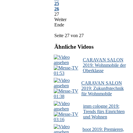
25
26
27
Weiter
Ende
Seite 27 von 27
Ähnliche Videos
CARAVAN SALON
2019: Wohnmobile der
Oberklasse
01:53
CARAVAN SALON
2019: Zukunftstechnik
für Wohnmobile
01:38
imm cologne 2019:
Trends fürs Einrichten
und Wohnen
03:16
boot 2019: Premieren,