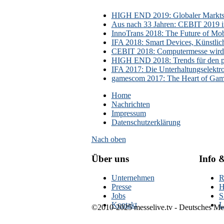
HIGH END 2019: Globaler Marktsch
Aus nach 33 Jahren: CEBIT 2019 i
InnoTrans 2018: The Future of Mobi
IFA 2018: Smart Devices, Künstlic
CEBIT 2018: Computermesse wird 
HIGH END 2018: Trends für den p
IFA 2017: Die Unterhaltungselektr
gamescom 2017: The Heart of Gami
Home
Nachrichten
Impressum
Datenschutzerklärung
Nach oben
Über uns
Info 
Unternehmen
R
Presse
H
Jobs
S
Kontakt
L
©2010-2025 messelive.tv - Deutsches Mes