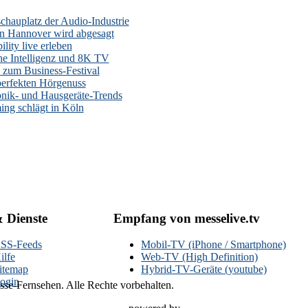
auplatz der Audio-Industrie
n Hannover wird abgesagt
lity live erleben
he Intelligenz und 8K TV
zum Business-Festival
erfekten Hörgenuss
onik- und Hausgeräte-Trends
ng schlägt in Köln
& Dienste
Empfang von messelive.tv
SS-Feeds
Mobil-TV (iPhone / Smartphone)
ilfe
Web-TV (High Definition)
itemap
Hybrid-TV-Geräte (youtube)
ogin
se-Fernsehen. Alle Rechte vorbehalten.