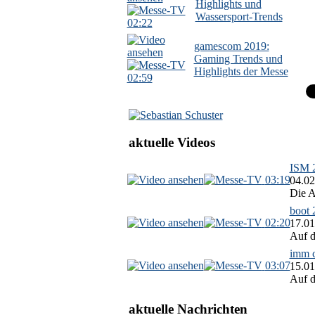
Highlights und
Wassersport-Trends
02:22
gamescom 2019:
Gaming Trends und
Highlights der Messe
02:59
aktuelle Videos
ISM 2
03:19
04.02
Die A
boot 
02:20
17.01
Auf d
imm c
03:07
15.01
Auf d
aktuelle Nachrichten