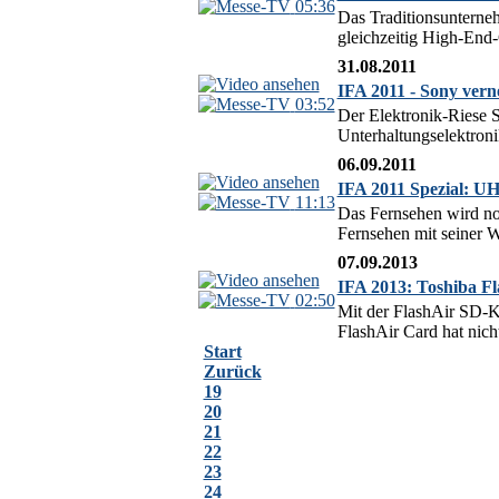
05:36
Das Traditionsunterne
gleichzeitig High-End-
31.08.2011
IFA 2011 - Sony verne
03:52
Der Elektronik-Riese S
Unterhaltungselektroni
06.09.2011
IFA 2011 Spezial: 
11:13
Das Fernsehen wird no
Fernsehen mit seiner W
07.09.2013
IFA 2013: Toshiba Fl
02:50
Mit der FlashAir SD-K
FlashAir Card hat nic
Start
Zurück
19
20
21
22
23
24