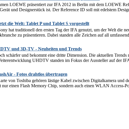
hmen LOEWE präsentiert zur IFA 2012 in Berlin mit dem LOEWE Refe
Gerät und Designerstück ist. Der Reference ID soll mit edelstem Desig
tzt die Welt: Tablet P und Tablet S vorgestellt
ony hat traditionell den ersten Tag der IFA genutzt, um der Welt die n
kbranche zu präsentieren. Dabei standen alle Zeichen auf all umfassend
UHDTV und 3D-TV - Neuheiten und Trends
ch schärfer und bekommt eine dritte Dimension. Die aktuellen Trends
eiterentwicklung UHDTV standen im Fokus der Aussteller auf der IFA 
ashAir - Fotos drahtlos übertragen
arte von Toshiba gehören lästige Kabel zwischen Digitalkamera und d
ht nur einen Flash Memory Chip, sondern auch einen WLAN Access-Poin