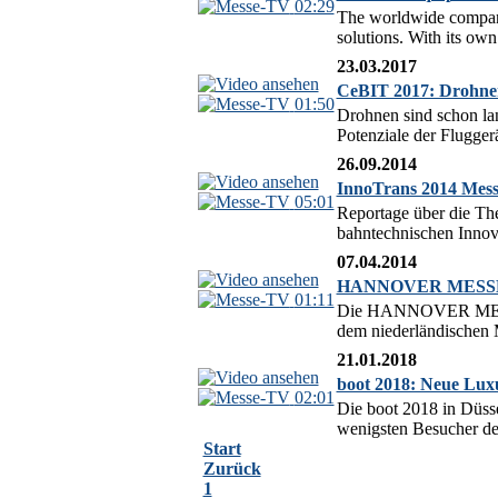
02:29
The worldwide company
solutions. With its own 
23.03.2017
CeBIT 2017: Drohnen
01:50
Drohnen sind schon lan
Potenziale der Fluggerä
26.09.2014
InnoTrans 2014 Messe
05:01
Reportage über die The
bahntechnischen Innova
07.04.2014
HANNOVER MESSE 20
01:11
Die HANNOVER MESSE 2
dem niederländischen M
21.01.2018
boot 2018: Neue Lux
02:01
Die boot 2018 in Düss
wenigsten Besucher der
Start
Zurück
1