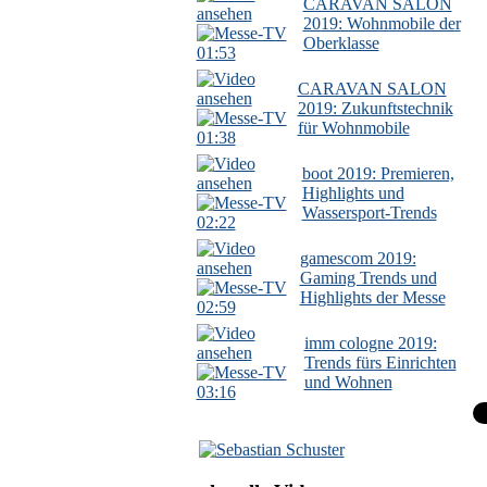
CARAVAN SALON
2019: Wohnmobile der
Oberklasse
01:53
CARAVAN SALON
2019: Zukunftstechnik
für Wohnmobile
01:38
boot 2019: Premieren,
Highlights und
Wassersport-Trends
02:22
gamescom 2019:
Gaming Trends und
Highlights der Messe
02:59
imm cologne 2019:
Trends fürs Einrichten
und Wohnen
03:16