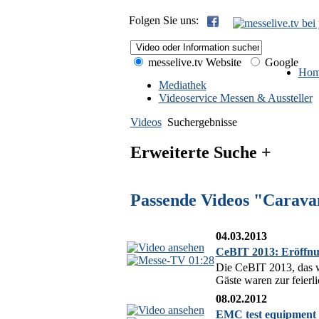
Folgen Sie uns:
messelive.tv Website
Google
Hom
Mediathek
Videoservice Messen & Aussteller
Videos
Suchergebnisse
Erweiterte Suche +
Passende Videos "Caravan
04.03.2013
CeBIT 2013: Eröffnu
01:28
Die CeBIT 2013, das we
Gäste waren zur feier
08.02.2012
EMC test equipment