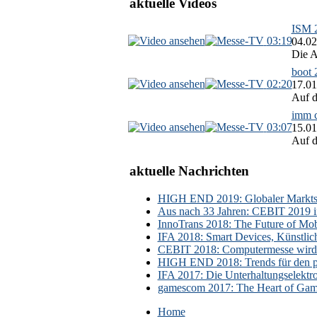
aktuelle Videos
ISM 2
03:19
04.02
Die A
boot 
02:20
17.01
Auf d
imm c
03:07
15.01
Auf d
aktuelle Nachrichten
HIGH END 2019: Globaler Marktsch
Aus nach 33 Jahren: CEBIT 2019 i
InnoTrans 2018: The Future of Mobi
IFA 2018: Smart Devices, Künstlic
CEBIT 2018: Computermesse wird 
HIGH END 2018: Trends für den p
IFA 2017: Die Unterhaltungselektr
gamescom 2017: The Heart of Gami
Home