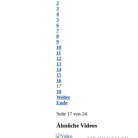
2
3
4
5
6
7
8
9
10
11
12
13
14
15
16
17
18
Weiter
Ende
Seite 17 von 24
Ähnliche Videos