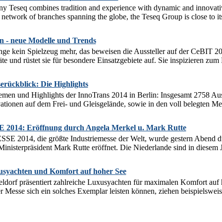
 Teseq combines tradition and experience with dynamic and innovativ
network of branches spanning the globe, the Teseq Group is close to its cl
 - neue Modelle und Trends
ge kein Spielzeug mehr, das beweisen die Aussteller auf der CeBIT 20
te und rüstet sie für besondere Einsatzgebiete auf. Sie inspizieren zum B
rückblick: Die Highlights
men und Highlights der InnoTrans 2014 in Berlin: Insgesamt 2758 Ausst
tionen auf dem Frei- und Gleisgelände, sowie in den voll belegten Me
14: Eröffnung durch Angela Merkel u. Mark Rutte
014, die größte Industriemesse der Welt, wurde gestern Abend du
inisterpräsident Mark Rutte eröffnet. Die Niederlande sind in diesem J
usyachten und Komfort auf hoher See
eldorf präsentiert zahlreiche Luxusyachten für maximalen Komfort auf
 Messe sich ein solches Exemplar leisten können, ziehen beispielsweis