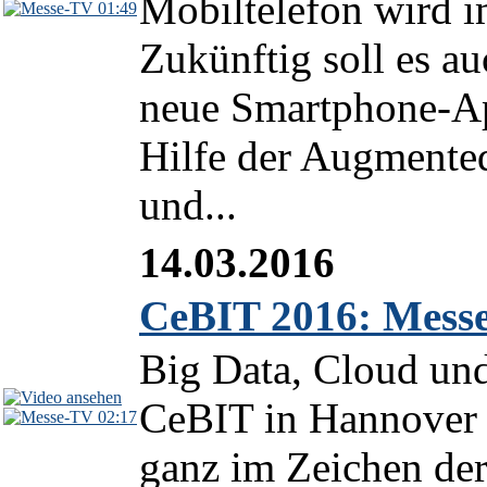
Mobiltelefon wird 
01:49
Zukünftig soll es a
neue Smartphone-Ap
Hilfe der Augmented
und...
14.03.2016
CeBIT 2016: Messeh
Big Data, Cloud und 
CeBIT in Hannover s
02:17
ganz im Zeichen der