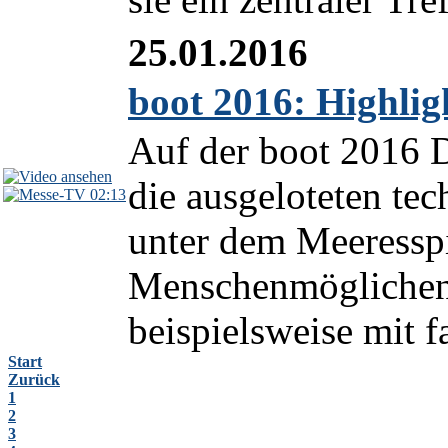
25.01.2016
boot 2016: Highli
Auf der boot 2016 D
die ausgeloteten tec
02:13
unter dem Meeresspi
Menschenmöglichen.
beispielsweise mit f
Start
Zurück
1
2
3