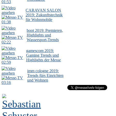
01:53
CARAVAN SALON
2019: Zukunftstechnik
für Wohnmobile
01:38
boot 2019: Premieren,
Highlights und
Wassersport-Trends
02:22
gamescom 2019:
Gaming Trends und
Highlights der Messe
02:59
imm cologne 2019:
Trends fürs Einrichten
und Wohnen
03:16