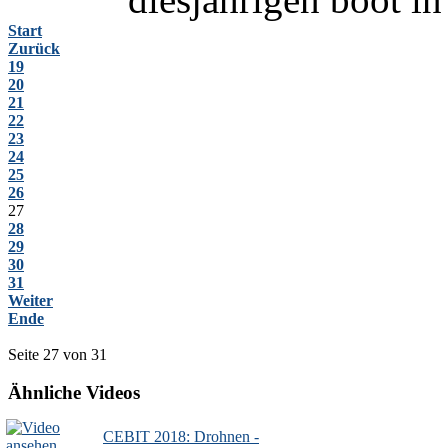
Start
Zurück
19
20
21
22
23
24
25
26
27
28
29
30
31
Weiter
Ende
Seite 27 von 31
Ähnliche Videos
CEBIT 2018: Drohnen -