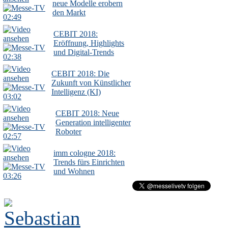
neue Modelle erobern
den Markt
02:49
CEBIT 2018:
Eröffnung, Highlights
und Digital-Trends
02:38
CEBIT 2018: Die
Zukunft von Künstlicher
Intelligenz (KI)
03:02
CEBIT 2018: Neue
Generation intelligenter
Roboter
02:57
imm cologne 2018:
Trends fürs Einrichten
und Wohnen
03:26