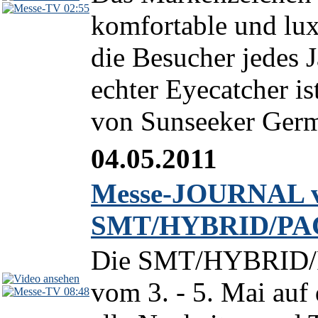
02:55
komfortable und lux
die Besucher jedes 
echter Eyecatcher is
von Sunseeker Germa
04.05.2011
Messe-JOURNAL v
SMT/HYBRID/PAC
Die SMT/HYBRID/P
vom 3. - 5. Mai au
08:48