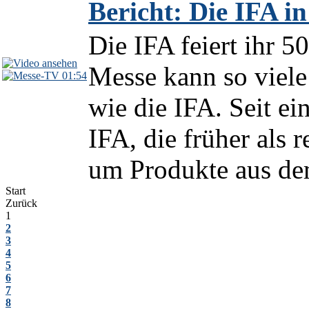
Bericht: Die IFA in
Die IFA feiert ihr 5
Messe kann so viele
01:54
wie die IFA. Seit ei
IFA, die früher als 
um Produkte aus de
Start
Zurück
1
2
3
4
5
6
7
8