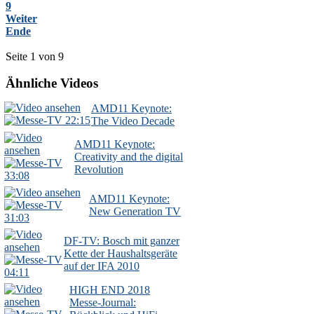
9
Weiter
Ende
Seite 1 von 9
Ähnliche Videos
AMD11 Keynote:
22:15
The Video Decade
AMD11 Keynote:
Creativity and the digital
Revolution
33:08
AMD11 Keynote:
New Generation TV
31:03
DF-TV: Bosch mit ganzer
Kette der Haushaltsgeräte
auf der IFA 2010
04:11
HIGH END 2018
Messe-Journal: