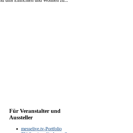
und ums Einrichten und Wohnen zu...
Für Veranstalter und
Aussteller
messelive.tv-Portfolio