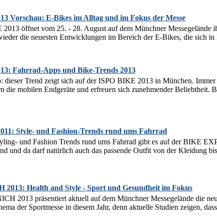
3 Vorschau: E-Bikes im Alltag und im Fokus der Messe
2013 öffnet vom 25. - 28. August auf dem Münchner Messegelände ihr
wieder die neuesten Entwicklungen im Bereich der E-Bikes, die sich in D
13: Fahrrad-Apps und Bike-Trends 2013
 dieser Trend zeigt sich auf der ISPO BIKE 2013 in München. Immer
n die mobilen Endgeräte und erfreuen sich zunehmender Beliebtheit.
1: Style- und Fashion-Trends rund ums Fahrrad
tyling- und Fashion Trends rund ums Fahrrad gibt es auf der BIKE E
rend und da darf natürlich auch das passende Outfit von der Kleidung bis
013: Health and Style - Sport und Gesundheit im Fokus
H 2013 präsentiert aktuell auf dem Münchner Messegelände die neues
hema der Sportmesse in diesem Jahr, denn aktuelle Studien zeigen, dass