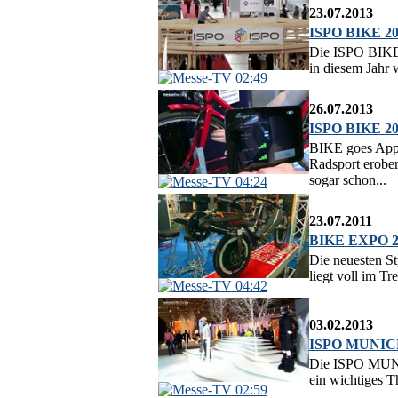
23.07.2013
ISPO BIKE 201
Die ISPO BIKE 
in diesem Jahr 
02:49
26.07.2013
ISPO BIKE 20
BIKE goes App:
Radsport erober
sogar schon...
04:24
23.07.2011
BIKE EXPO 201
Die neuesten S
liegt voll im T
04:42
03.02.2013
ISPO MUNICH 2
Die ISPO MUNIC
ein wichtiges T
02:59