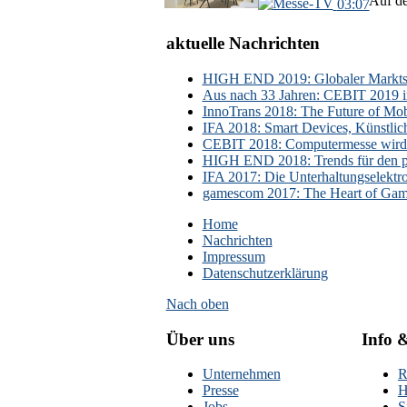
Auf de
03:07
aktuelle Nachrichten
HIGH END 2019: Globaler Marktsch
Aus nach 33 Jahren: CEBIT 2019 i
InnoTrans 2018: The Future of Mobi
IFA 2018: Smart Devices, Künstlic
CEBIT 2018: Computermesse wird 
HIGH END 2018: Trends für den p
IFA 2017: Die Unterhaltungselektr
gamescom 2017: The Heart of Gami
Home
Nachrichten
Impressum
Datenschutzerklärung
Nach oben
Über uns
Info 
Unternehmen
R
Presse
H
Jobs
S