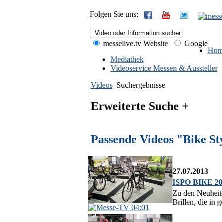
Folgen Sie uns:
messelive.tv Website
Google
Hom
Mediathek
Videoservice Messen & Aussteller
Videos
Suchergebnisse
Erweiterte Suche +
Passende Videos "Bike St
27.07.2013
ISPO BIKE 201
Zu den Neuheit
Brillen, die in
04:01