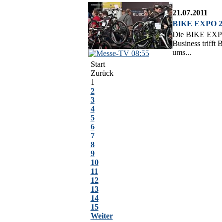
21.07.2011
BIKE EXPO 201
Die BIKE EXPO 
Business trifft
ums...
08:55
Start
Zurück
1
2
3
4
5
6
7
8
9
10
11
12
13
14
15
Weiter