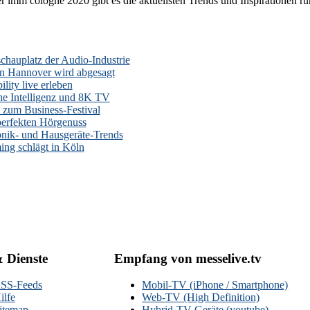
r imm cologne 2020 gibt es die aktuellsten Trends und Inspirationen r
auplatz der Audio-Industrie
n Hannover wird abgesagt
lity live erleben
he Intelligenz und 8K TV
zum Business-Festival
erfekten Hörgenuss
onik- und Hausgeräte-Trends
ng schlägt in Köln
& Dienste
Empfang von messelive.tv
SS-Feeds
Mobil-TV (iPhone / Smartphone)
ilfe
Web-TV (High Definition)
itemap
Hybrid-TV-Geräte (youtube)