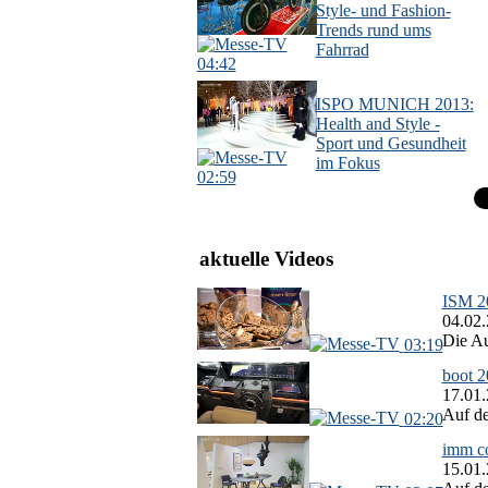
Style- und Fashion-
Trends rund ums
Fahrrad
04:42
ISPO MUNICH 2013:
Health and Style -
Sport und Gesundheit
im Fokus
02:59
aktuelle Videos
ISM 20
04.02
Die Au
03:19
boot 2
17.01
Auf de
02:20
imm co
15.01