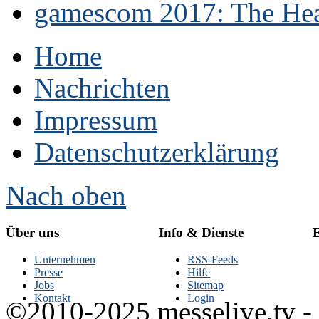
gamescom 2017: The Hear
Home
Nachrichten
Impressum
Datenschutzerklärung
Nach oben
Über uns
Info & Dienste
E
Unternehmen
RSS-Feeds
Presse
Hilfe
Jobs
Sitemap
Kontakt
Login
©2010-2025 messelive.tv -