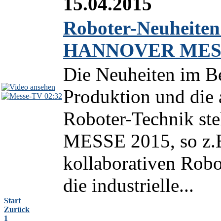
15.04.2015
Roboter-Neuheiten
HANNOVER MESS
Die Neuheiten im Be
Produktion und die 
02:32
Roboter-Technik s
MESSE 2015, so z.B
kollaborativen Ro
die industrielle...
Start
Zurück
1