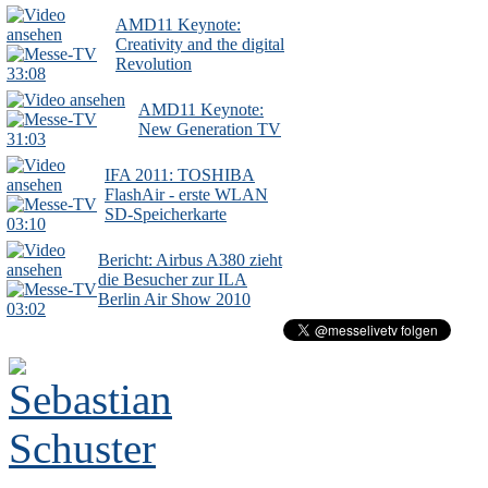
AMD11 Keynote:
Creativity and the digital
Revolution
33:08
AMD11 Keynote:
New Generation TV
31:03
IFA 2011: TOSHIBA
FlashAir - erste WLAN
SD-Speicherkarte
03:10
Bericht: Airbus A380 zieht
die Besucher zur ILA
Berlin Air Show 2010
03:02