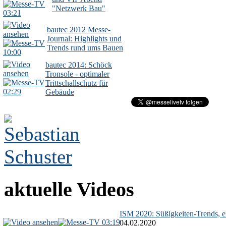
"Netzwerk Bau"
03:21
bautec 2012 Messe-
Journal: Highlights und
Trends rund ums Bauen
10:00
bautec 2014: Schöck
Tronsole - optimaler
Trittschallschutz für
02:29
Gebäude
aktuelle Videos
ISM 2020: Süßigkeiten-Trends, ex
03:19
04.02.2020