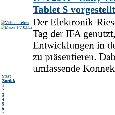
Tablet S vorgestell
Der Elektronik-Riese
03:52
Tag der IFA genutzt
Entwicklungen in de
zu präsentieren. Dab
umfassende Konnekti
Start
Zurück
1
2
3
4
5
6
7