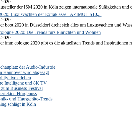
.2020
ussteller der ISM 2020 in Köln zeigen internationale Süßigkeiten und e
2020: Luxusyachten der Extraklasse - AZIMUT S10,...
.2020
er boot 2020 in Düsseldorf dreht sich alles um Luxusyachten und Wass
ologne 2020: Die Trends fürs Einrichten und Wohnen
.2020
er imm cologne 2020 gibt es die aktuellsten Trends und Inspirationen 
auplatz der Audio-Industrie
n Hannover wird abgesagt
lity live erleben
he Intelligenz und 8K TV
zum Business-Festival
erfekten Hörgenuss
onik- und Hausgeräte-Trends
ng schlägt in Köln