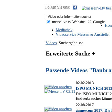
Folgen Sie uns:
messelive.tv Website
Google
Hom
Mediathek
Videoservice Messen & Aussteller
Videos
Suchergebnisse
Erweiterte Suche +
Passende Videos "Baubra
02.02.2013
ISPO MUNICH 2013: S
03:11
Die ISPO MUNICH 2013 
Endverbraucher können 
22.08.2017
gamescom 2017: Die 