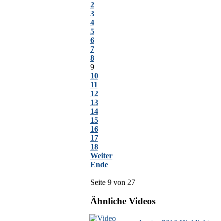
2
3
4
5
6
7
8
9
10
11
12
13
14
15
16
17
18
Weiter
Ende
Seite 9 von 27
Ähnliche Videos