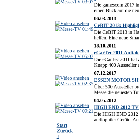
03:07
Die gamescom 2017 in 
einen Blick auf die ne
06.03.2013
CeBIT 2013: Highlig
01:49
Die CeBIT 2013 in Han
helfen. Eine neue Smar
18.10.2011
eCarTec 2011 Auftakt
05:07
Die eCarTec 2011 hat a
Knapp 400 Aussteller z
07.12.2017
ESSEN MOTOR SHOW 2
02:35
Über 500 Aussteller 
Messe die neuesten Tu
04.05.2012
HIGH END 2012 TV-J
09:21
Die HIGH END 2012 hat
audiophiler Geräte. Au
Start
Zurück
1