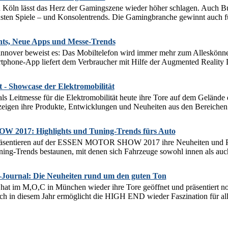
Köln lässt das Herz der Gamingszene wieder höher schlagen. Auch B
usten Spiele – und Konsolentrends. Die Gamingbranche gewinnt auch fü
hts, Neue Apps und Messe-Trends
nover beweist es: Das Mobiltelefon wird immer mehr zum Alleskönner
tphone-App liefert dem Verbraucher mit Hilfe der Augmented Reality D
 - Showcase der Elektromobilität
ls Leitmesse für die Elektromobilität heute ihre Tore auf dem Gelän
eigen ihre Produkte, Entwicklungen und Neuheiten aus den Bereichen 
017: Highlights und Tuning-Trends fürs Auto
präsentieren auf der ESSEN MOTOR SHOW 2017 ihre Neuheiten und Pr
ning-Trends bestaunen, mit denen sich Fahrzeuge sowohl innen als au
ournal: Die Neuheiten rund um den guten Ton
 im M,O,C in München wieder ihre Tore geöffnet und präsentiert no
ch in diesem Jahr ermöglicht die HIGH END wieder Faszination für alle