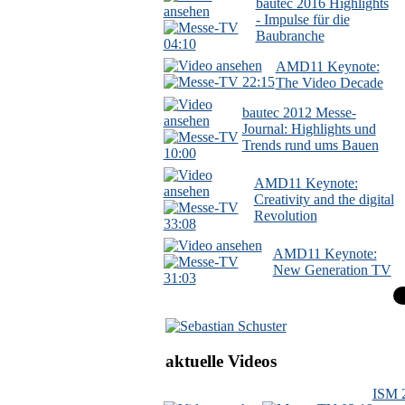
bautec 2016 Highlights
- Impulse für die
Baubranche
04:10
AMD11 Keynote:
22:15
The Video Decade
bautec 2012 Messe-
Journal: Highlights und
Trends rund ums Bauen
10:00
AMD11 Keynote:
Creativity and the digital
Revolution
33:08
AMD11 Keynote:
New Generation TV
31:03
aktuelle Videos
ISM 2